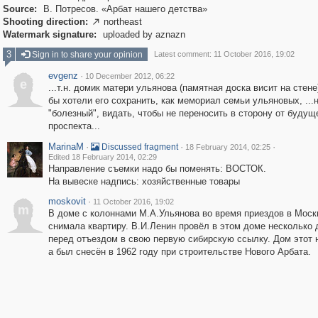
Source:
В. Потресов. «Арбат нашего детства»
Shooting direction:
northeast

Watermark signature:
uploaded by aznazn
3
Sign in to share your opinion
Latest comment: 11 October 2016, 19:02
evgenz
·
10 December 2012, 06:22
e
...т.н. домик матери ульянова (памятная доска висит на стене
бы хотели его сохранить, как мемориал семьи ульяновых, ...
"болезный", видать, чтобы не переносить в сторону от будущ
проспекта...
MarinaM
·
·
·
Discussed fragment
18 February 2014, 02:25
Edited 18 February 2014, 02:29
Направление съемки надо бы поменять: ВОСТОК.
На вывеске надпись: хозяйственные товары
moskovit
·
11 October 2016, 19:02
m
В доме с колоннами М.А.Ульянова во время приездов в Моск
снимала квартиру. В.И.Ленин провёл в этом доме несколько 
перед отъездом в свою первую сибирскую ссылку. Дом этот н
а был снесён в 1962 году при строительстве Нового Арбата.