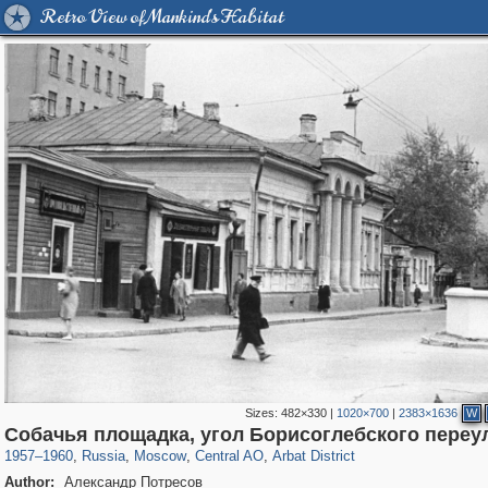
Retro View of Mankind's Habitat
Sizes:
482×330
|
1020×700
|
2383×1636
W
319,864
1,406,710
160,011
8,286
29,243
5,916
13,485
356
Собачья площадка, угол Борисоглебского переу
1957
–
1960
,
Russia
,
Moscow
,
Central AO
,
Arbat District
Author:
Александр Потресов