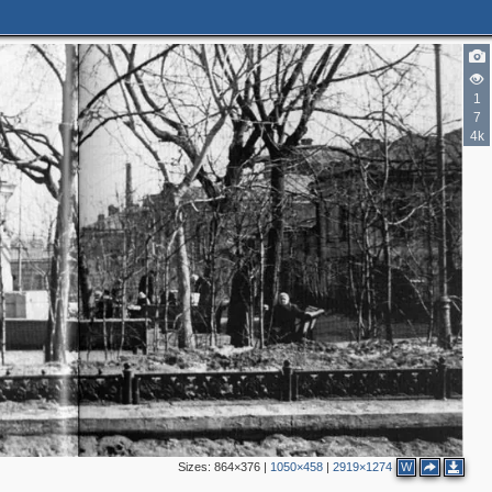
1
7
4k
2
3
3
2
4
3
7
Sizes:
864×376
|
1050×458
|
2919×1274
W
3
8