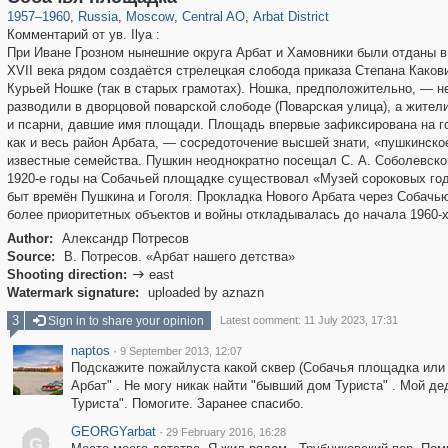
1957
–
1960
,
Russia
,
Moscow
,
Central AO
,
Arbat District
Комментарий от ув. Ilya :
При Иване Грозном нынешние округа Арбат и Хамовники были отданы в 
XVII века рядом создаётся стрелецкая слобода приказа Степана Какови
Курьей Ношке (так в старых грамотах). Ношка, предположительно, — н
разводили в дворцовой поварской слободе (Поварская улица), а жител
и псарни, давшие имя площади. Площадь впервые зафиксирована на гор
как и весь район Арбата, — сосредоточение высшей знати, «пушкинск
известные семейства. Пушкин неоднократно посещал С. А. Соболевског
1920-е годы на Собачьей площадке существовал «Музей сороковых год
быт времён Пушкина и Гоголя. Прокладка Нового Арбата через Собачь
более приоритетных объектов и войны откладывалась до начала 1960-x
Author:
Александр Потресов
Source:
В. Потресов. «Арбат нашего детства»
Shooting direction:
east

Watermark signature:
uploaded by aznazn
3
Sign in to share your opinion
Latest comment: 11 July 2023, 17:31
naptos
·
9 September 2013, 12:07
Подскажите пожайлуста какой сквер (Собачья площадка или 
Арбат" . Не могу никак найти "бывший дом Туриста" . Мой д
Туриста". Помогите. Заранее спасибо.
GEORGYarbat
·
29 February 2016, 16:28
G