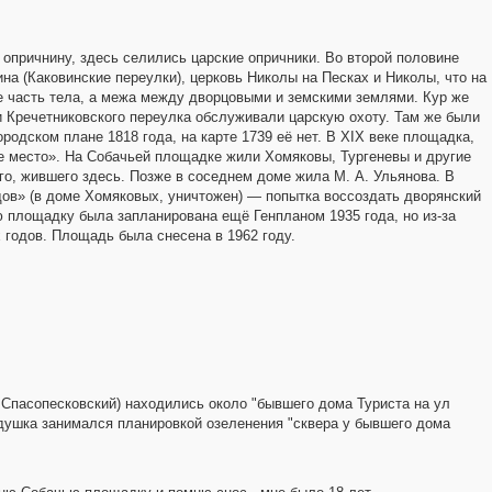
3
3
2
6
опричнину, здесь селились царские опричники. Во второй половине
3
6
на (Каковинские переулки), церковь Николы на Песках и Николы, что на
е часть тела, а межа между дворцовыми и земскими землями. Кур же
4
и Кречетниковского переулка обслуживали царскую охоту. Там же были
одском плане 1818 года, на карте 1739 её нет. В XIX веке площадка,
ое место». На Собачьей площадке жили Хомяковы, Тургеневы и другие
3
о, жившего здесь. Позже в соседнем доме жила М. А. Ульянова. В
ов» (в доме Хомяковых, уничтожен) — попытка воссоздать дворянский
ю площадку была запланирована ещё Генпланом 1935 года, но из-за
 годов. Площадь была снесена в 1962 году.
8
2
Спасопесковский) находились около "бывшего дома Туриста на ул
едушка занимался планировкой озеленения "сквера у бывшего дома
2