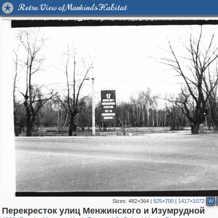
Retro View of Mankind's Habitat
Sizes:
482×364
|
925×700
|
1417×1072
W
319,864
1,406,683
8,286
24,490
29,243
250
592
Перекресток улиц Менжинского и Изумрудной