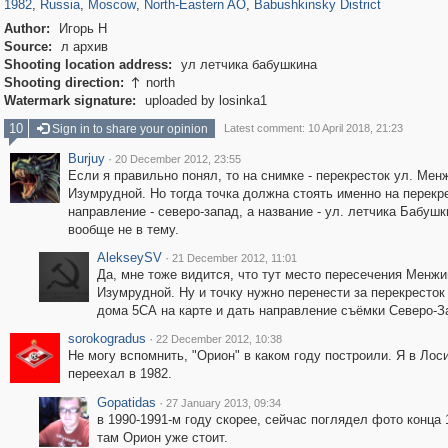
1982
,
Russia
,
Moscow
,
North-Eastern AO
,
Babushkinsky District
Author:
Игорь Н
Source:
л архив
Shooting location address:
ул летчика бабушкина
Shooting direction:
north

Watermark signature:
uploaded by losinka1
10
Sign in to share your opinion
Latest comment: 10 April 2018, 21:23
Burjuy
·
20 December 2012, 23:55
Если я правильно понял, то на снимке - перекресток ул. Мен
Изумрудной. Но тогда точка должна стоять именно на перекр
направление - северо-запад, а название - ул. летчика Бабушки
вообще не в тему.
AlekseySV
·
21 December 2012, 11:01
Да, мне тоже видится, что тут место пересечения Менжи
Изумрудной. Ну и точку нужно перенести за перекресток 
дома 5СА на карте и дать направление съёмки Северо-З
sorokogradus
·
22 December 2012, 10:38
Не могу вспомнить, "Орион" в каком году построили. Я в Лос
переехал в 1982.
Gopatidas
·
27 January 2013, 09:34
в 1990-1991-м году скорее, сейчас поглядел фото конца 1
там Орион уже стоит.