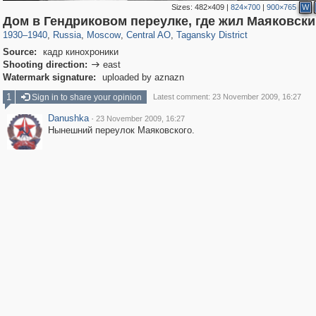
Sizes:
482×409
|
824×700
|
900×765
W
319,780
1,406,531
159,978
8,286
29,243
5,916
10,738
402
Дом в Гендриковом переулке, где жил Маяковски
1930
–
1940
,
Russia
,
Moscow
,
Central AO
,
Tagansky District
Source:
кадр кинохроники
Shooting direction:
east

Watermark signature:
uploaded by aznazn
1
Sign in to share your opinion
Latest comment: 23 November 2009, 16:27
Danushka
·
23 November 2009, 16:27
Нынешний переулок Маяковского.