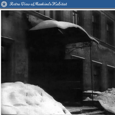
Retro View of Mankind's Habitat