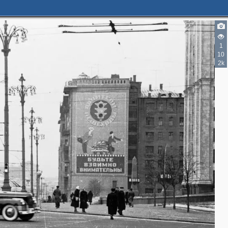
1
10
2
2k
4
3
2
2
7