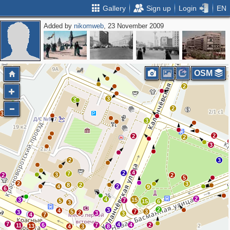
Gallery
Sign up
Login
EN
Added by
nikomweb
, 23 November 2009
3
2
2
2
2
2
OSM
2
3
3
2
3
3
2
2
2
3
2
3
4
2
7
3
2
2
5
2
3
8
2
4
2
9
6
2
4
3
15
7
5
15
6
3
2
3
4
5
7
3
3
2
3
3
4
7
7
4
6
7
4
2
11
13
4
3
8