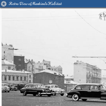
Retro View of Mankind's Habitat