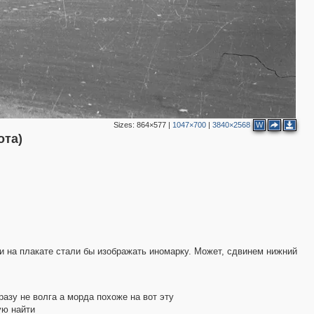
7
5
3
2
4
5
2
4
Sizes:
864×577
|
1047×700
|
3840×2568
W
ота)
ли на плакате стали бы изображать иномарку. Может, сдвинем нижний
3
разу не волга а морда похоже на вот эту
ую найти