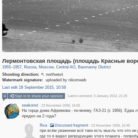
319,780
1,406,255
159,978
8,286
29,243
5,916
13,198
520
Лермонтовская площадь (площадь Красные вор
1955
–
1957
,
Russia
,
Moscow
,
Central AO
,
Basmanny District
Shooting direction:
northwest

Watermark signature:
uploaded by nikomweb
Last edit 18 September 2015, 10:58
4
Sign in to share your opinion
Latest comment: 3 January 2012, 21:29
seakonst
·
23 November 2009, 16:05
На торце дома Афремова - по-моему, ГАЗ-21 (с 1956). Едва 
предел на 2 года?
flixa
·
·
Discussed fragment
23 November 2009, 16:45
f
при всём уважении всё таки есть мысль что это ни 
где то я видел репродукцию этого плаката - попроб