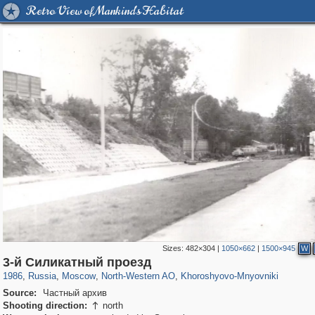
Retro View of Mankind's Habitat
Sizes:
482×304
|
1050×662
|
1500×945
W
319,780
1,406,276
8,286
8,080
29,243
112
2,367
28
3-й Силикатный проезд
1986
,
Russia
,
Moscow
,
North-Western AO
,
Khoroshyovo-Mnyovniki
Source:
Частный архив
Shooting direction:
north
