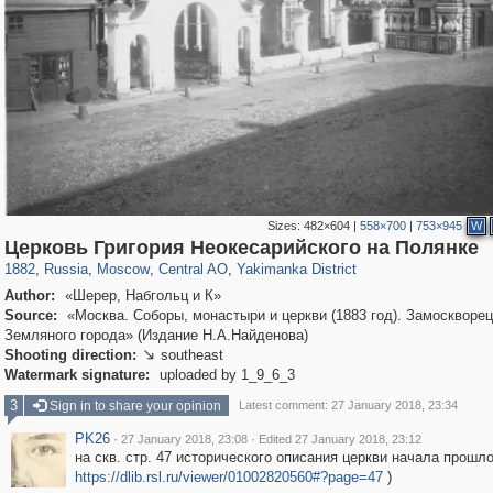
Sizes:
482×604
|
558×700
|
753×945
W
319,882
1,407,325
160,021
8,286
29,248
5,916
13,378
458
Церковь Григория Неокесарийского на Полянке
1882
,
Russia
,
Moscow
,
Central AO
,
Yakimanka District
Author:
«Шерер, Набгольц и К»
Source:
«Москва. Соборы, монастыри и церкви (1883 год). Замоскворец
Земляного города» (Издание Н.А.Найденова)
Shooting direction:
southeast

Watermark signature:
uploaded by 1_9_6_3
3
Sign in to share your opinion
Latest comment: 27 January 2018, 23:34
PK26
·
·
27 January 2018, 23:08
Edited 27 January 2018, 23:12
на скв. стр. 47 исторического описания церкви начала прошло
https://dlib.rsl.ru/viewer/01002820560#?page=47
)