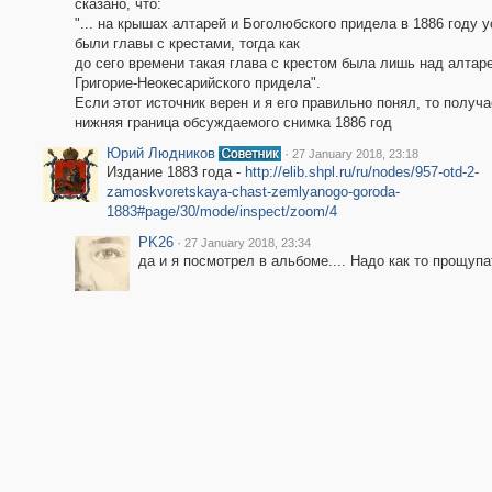
сказано, что:
"... на крышах алтарей и Боголюбского придела в 1886 году 
были главы с крестами, тогда как
до сего времени такая глава с крестом была лишь над алтар
Григорие-Неокесарийского придела".
Если этот источник верен и я его правильно понял, то получа
нижняя граница обсуждаемого снимка 1886 год
Юрий Людников
·
27 January 2018, 23:18
Издание 1883 года -
http://elib.shpl.ru/ru/nodes/957-otd-2-
zamoskvoretskaya-chast-zemlyanogo-goroda-
1883#page/30/mode/inspect/zoom/4
PK26
·
27 January 2018, 23:34
да и я посмотрел в альбоме.... Надо как то прощупат