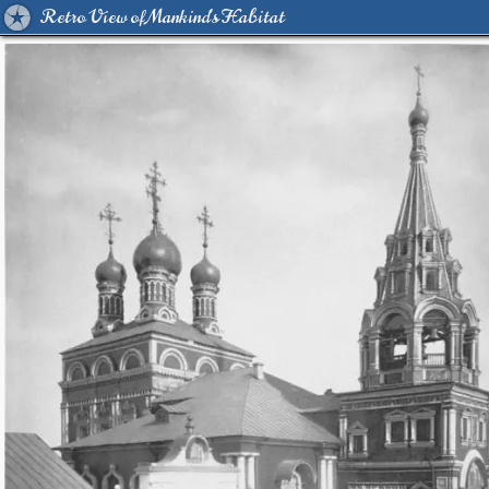
Retro View of Mankind's Habitat