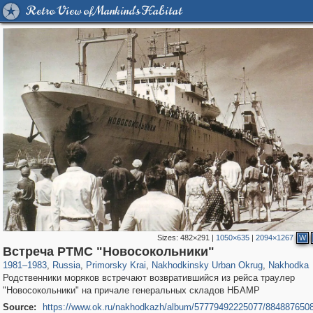
Retro View of Mankind's Habitat
Sizes:
482×291
|
1050×635
|
2094×1267
W
31,448
1,406,294
138
29,243
3,731
4
2,836
4
Встреча РТМС "Новосокольники"
1981
–
1983
,
Russia
,
Primorsky Krai
,
Nakhodkinsky Urban Okrug
,
Nakhodka
Родственники моряков встречают возвратившийся из рейса траулер
"Новосокольники" на причале генеральных складов НБАМР
Source:
https://www.ok.ru/nakhodkazh/album/57779492225077/884887650