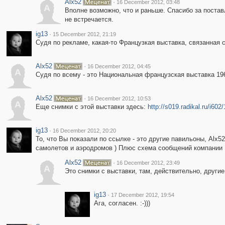
Alx52
·
16 December 2012, 03:48
A
Вполне возможно, что и раньше. Спасибо за постав
не встречается.
ig13
·
15 December 2012, 21:19
Cудя по рекламе, какая-то Французкая выставка, связанная с
Alx52
·
16 December 2012, 04:45
A
Судя по всему - это Национальная французская выставка 196
Alx52
·
16 December 2012, 10:53
A
Еще снимки с этой выставки здесь:
http://s019.radikal.ru/i60
ig13
·
16 December 2012, 20:20
То, что Вы показали по ссылке - это другие павильоны, Alx
самолетов и аэродромов ) Плюс схема сообщений компании 
Alx52
·
16 December 2012, 23:49
A
Это снимки с выставки, там, действительно, другие
ig13
·
17 December 2012, 19:54
Ага, согласен. :-)))