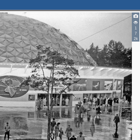
1
7
2k
2
2