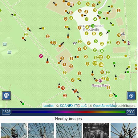
3
6
5
3
3
2
6
3
5
4
4
2
9
4
3
4
3
7
9
2
2
3
2
5
2
3
2
3
2
3
3
4
2
8
2
2
3
11
6
2
3
10
2
7
18
2
9
3
2
3
2
3
2
5
3
3
6
Leaflet
| ©
SCANEX ITC LLC
| ©
OpenStreetMap
contributors
2
3
1826
2000
2
Nearby images
5
4
2
5
2
6
2