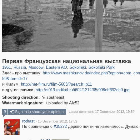
319,861
1,406,930
8,286
20,939
29,248
306
5,623
49
2,775
6
Первая Французская национальная выставка
1961
,
Russia
,
Moscow
,
Eastern AO
,
Sokolniki
,
Sokolniki Park
Здесь про выставку:
http://www.meshkunov.de/index.php?option=com_cont
59&Itemid=17
и Фильм:
http://net-film.ru/film-5603/?search=p11
и другие снимки:
http://s019.radikal.ru/i602/1212/65/998eff692dc0.jpg
Shooting direction:
southeast

Watermark signature:
uploaded by Alx52
9
Sign in to share your opinion
Latest comment: 17 December 2012, 19:54
rothast
·
15 December 2012, 17:52
По сравнению с
#35272
дерево почти не изменилось. Думаю,