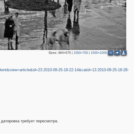
Sizes:
864×575
|
1050×700
|
1500×1000
W
ent&view=article&id=23:2010-09-25-18-22-14&catid=13:2010-09-25-18-28-
 датировка требует пересмотра.