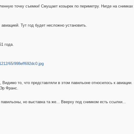
ленную точку съемки! Смущает козырек по периметру. Нигде на снимках
 авиацией. Тут год будет несложно установить.
1 года.
2/1212/65/998eff692dc0.jpg
52, Видимо то, что представляли в этом павильоне относилось к авиации
Эр Франс.
 павильоны, но выставка та же... Вверху под снимком есть ссылки...