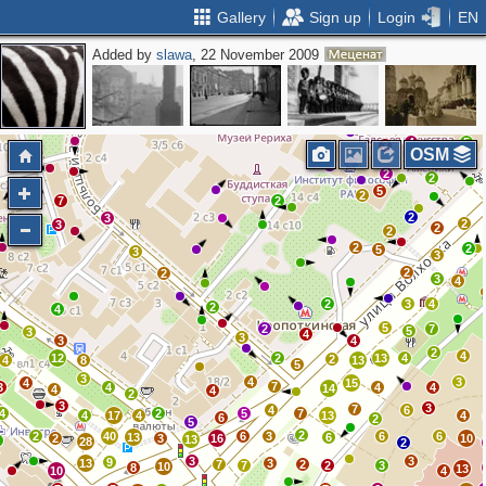
Gallery
Sign up
Login
EN
Added by
slawa
, 22 November 2009
3
7
2
2
3
3
2
8
2
2
2
4
5
3
OSM
2
2
2
5
2
7
2
2
3
2
2
3
2
2
2
2
5
3
3
2
2
3
4
2
3
4
2
4
5
2
7
5
3
4
3
3
4
2
4
12
2
13
4
2
4
8
13
5
3
4
3
4
15
7
3
4
4
4
14
4
4
2
3
3
7
4
6
4
2
5
7
4
17
4
13
4
6
2
5
2
2
40
6
3
6
6
13
6
2
3
16
10
13
2
28
2
3
3
9
13
3
7
2
7
2
3
10
8
13
10
4