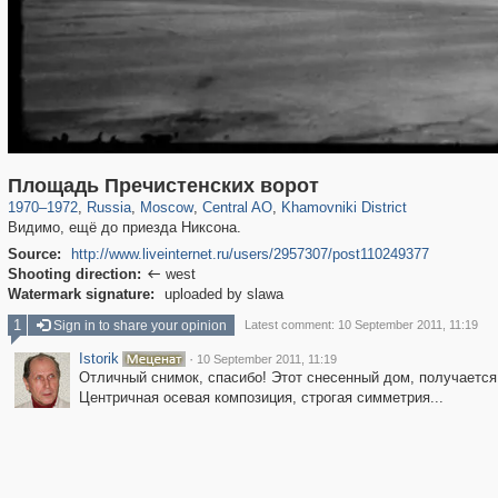
319,716
1,405,991
159,930
8,286
29,243
5,916
19,393
722
Площадь Пречистенских ворот
1970
–
1972
,
Russia
,
Moscow
,
Central AO
,
Khamovniki District
Видимо, ещё до приезда Никсона.
Source:
http://www.liveinternet.ru/users/2957307/post110249377
Shooting direction:
west

Watermark signature:
uploaded by slawa
1
Sign in to share your opinion
Latest comment: 10 September 2011, 11:19
Istorik
·
10 September 2011, 11:19
Отличный снимок, спасибо! Этот снесенный дом, получается
Центричная осевая композиция, строгая симметрия...