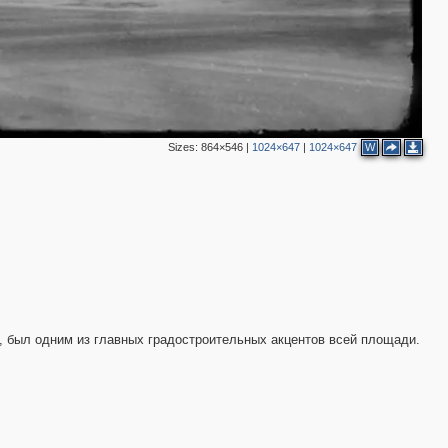
2
4
3
6
Sizes:
864×546
|
1024×647
|
1024×647
W
3
5
3
, был одним из главных градостроительных акцентов всей площади.