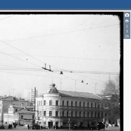
1
3
2k
4
5
2
2
4
3
4
3
2