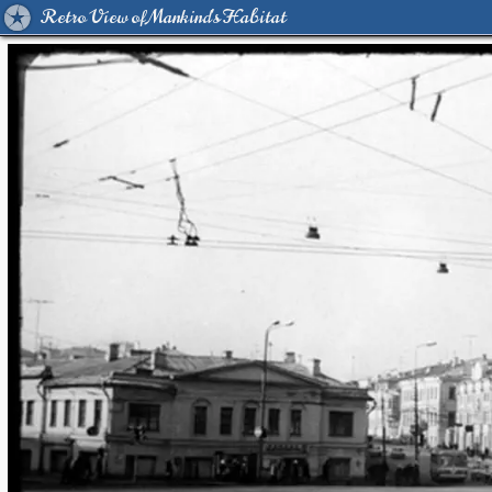
Retro View of Mankind's Habitat