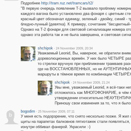
Подробнее
http://tram.ruz.net/tramcars/t2/
"В первую очередь появление Т-2 вызвало проблему номерн
каждого вагона было установлено два фонаря с цветным ст
красный цвет обозначал единицу, зеленый - двойку, синий -
бледно-лунный (девятка). К примеру, сочетание "бесцветный-
Однако на Т-2 фонари для световой сигнализации номера от
однако эта работа так и не была завершена, и световая сигн
shchipok
·
24 November 2009, 20:34
Уважаемый Leonid, Вы, наверное, не обратили вним
дореволюционных времён. У них было ЧЕТЫРЕ разно
то стрелки вручную при приближении трамваев раз
где на ВОССТАНОВЛЕННЫХ, но не АУТЕНТИЧНЫХ на 
маршруты в тёмное время по комбинации ЧЕТЫРЁХ 
shchipok
·
24 November 2009, 21:24
Увы мне, уважаемый Leonid, я всё-таки 
отложилось как МНОГОФОНАРИЕ, в чём я у
утверждении относительно НЕАУТЕНТИЧНОС
Приношу свои извинения за то, что я был
bogodim
·
25 November 2009, 07:11
b
У меня есть подорзрение, что снято несколько позже. Я жил
щиты на парапетах балковнов пятиэтажек стали появляться
изнутри оббивал фанерой. Украсили :-)