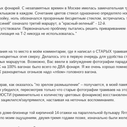
ых фонарей. С незапамятных времен в Москве имелась замечательная т
еклышком в каждом. Сочетание цветов стекол одназначно определяло н
 тройку, ноль обозначался прозрачным бесцветным стеклом, встречались
синий" означало третий маршрут, а "красный-зеленый" - 12-й.
сутствовали. Первоначально проблему пытались решить привариванием 
ализация на Т-2 никогда не использовалась."
ания на то место в моём комментарии, где я написал о СТАРЫХ трамваях
цветных огня сверху. Делалось это в первую очередь для удобства ст
ных маршрутов. Возможно, Вас ввели в заблуждение фотографии парада 
100% вагонах было всего по ДВА фонаря. Я же очень хорошо помню, 
разноцветных огоньков надо «лбом» головного вагона.
неправ, как оказалось "по зрелом размышлении" – получается, в моей 
бедился, пересмотрев только что старые фотографии трамваев на этом
ТИ (применительно к количеству цветовых фонариков) восстановленны
о зациклился/заупрямился, настаивая на неточных воспоминаниях.
 в доме-близнеце той кирпичной 14-этажки на параллельной бульвару Ял
, по моим ощущениям, двумя-тремя годами позже, изначально были желе