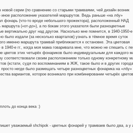
в новой серии (по сравнению со старыми трамваями, чей дизайн возник
 иное расположение указателей маршрутов. Ведь раньше «на лбу»
был фонарь (что-то вроде небольшого прожектора), расположенный НАД
 маршрута («от-до»), а по бокам этого указателя были разноцветные
е вертикально друг над другом. Насколько мне помнится, в 1940-1950-е
жно было издали (за несколько кварталов) узнать в тёмное время суток
кого именно маршрута трамвай приближается к остановке. Эта цветовая
в 1940-е гг., когда моя мама говаривала мне, что можно не спешить с п
ие цветов этих четырёх фонариков было индивидуальным для каждого м
изу соответствовали своим расположением только одному конкретному ма
ов (кстати, судя по воспоминаниям в ЖЖ, такое было и в других городах
 просто негде было размещать четыре разноцветных фонарика на «лбу» 
ества вариантов, которое возникало при комбинировании четырёх цветов
плоть до конца века :)
 пишет уважаемый shchipok - цветных фонарей у трамваев было два, а у 