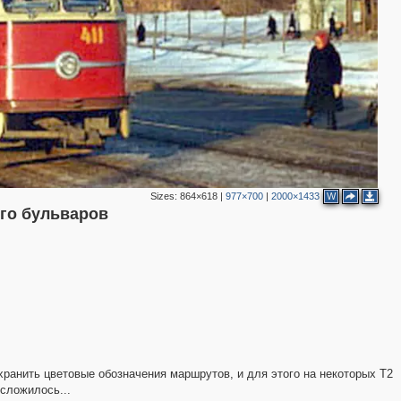
Sizes:
864×618
|
977×700
|
2000×1433
W
го бульваров
охранить цветовые обозначения маршрутов, и для этого на некоторых Т2
сложилось...