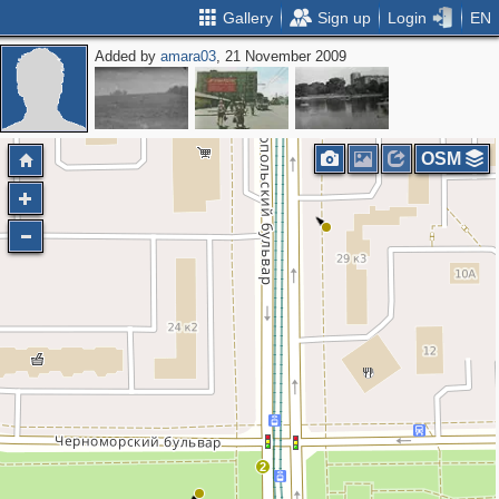
Gallery
Sign up
Login
EN
Added by
amara03
, 21 November 2009
OSM
2