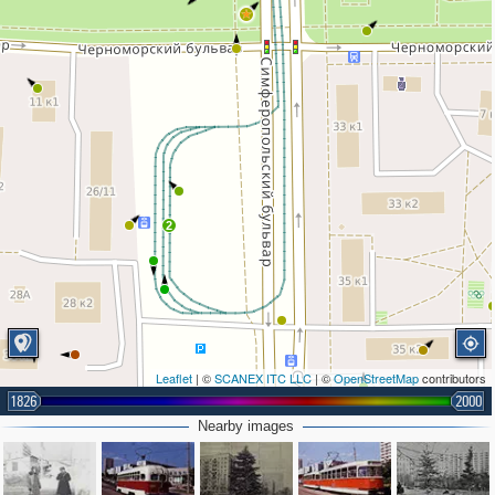
2
Leaflet
| ©
SCANEX ITC LLC
| ©
OpenStreetMap
contributors
1826
2000
Nearby images