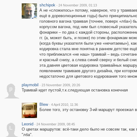
shchipok
·
24 November 2009, 01:13
А не «сложилось» потому, наверное, что у трамвае
ещё в дореволюционные годы) было принципиально
головного вагона трамвая (точнее, поверх «лба») 
корпусом вагона, под ним был словесный указатель
фонарики – по два с каждой стороны, расположенны
гг. (а, может быть, и позже) по этим фонарикам мо
(когда буквы указателя были уже «нечитаемы»), ка
кодировка стала мне понятна в раннем детстве ещё 
что приближался «не наш» трамвай – ведь сочетан
и красный снизу, а слева синий сверху и белый сн
эта давняя цветовая кодировка трамвайных маршрут
появлением трамваев другого дизайна, при котором
недостаточно для цветового кодирования того множ
playmobil
·
23 November 2009, 20:26
p
Трамвай идет пустой,т.к.следующая остановка конечная
Blew
·
4 April 2010, 11:36
Более того, эту остановку 3-ий маршрут проезжал в
Leonid
·
24 November 2009, 08:45
L
О цветах маршрутов: всё-таки дело было не совсем так, как
"лба".