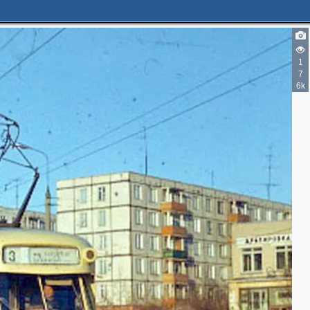
1
7
6k