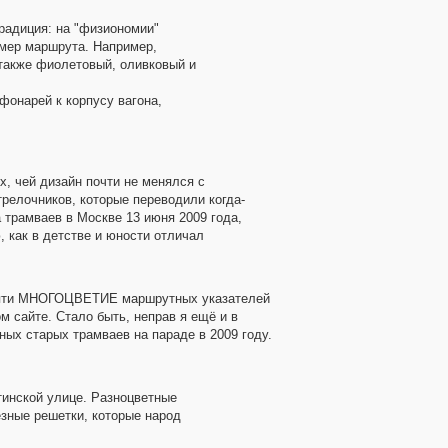
радиция: на "физиономии"
омер маршрута. Например,
 также фиолетовый, оливковый и
фонарей к корпусу вагона,
, чей дизайн почти не менялся с
релочников, которые переводили когда-
трамваев в Москве 13 июня 2009 года,
как в детстве и юности отличал
памяти МНОГОЦВЕТИЕ маршрутных указателей
 сайте. Стало быть, неправ я ещё и в
х старых трамваев на параде в 2009 году.
тинской улице. Разноцветные
зные решетки, которые народ