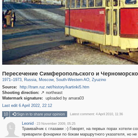
319,716
1,405,989
8,286
12,410
29,243
76
631
5
Пересечение Симферопольского и Черноморско
1971
–
1973
,
Russia
,
Moscow
,
South-Western AO
,
Zyuzino
Source:
http://tram.ruz.net/history/kartinki5.htm
Shooting direction:
northeast

Watermark signature:
uploaded by amara03
Last edit 6 April 2022, 22:12
10
Sign in to share your opinion
Latest comment: 4 April 2010, 11:36
Leonid
·
23 November 2009, 05:25
L
Трамвайчик с глазами :-) Говорят, на первых порах хотели с
приварили фонарики по бокам маршрутного указателя, но не 