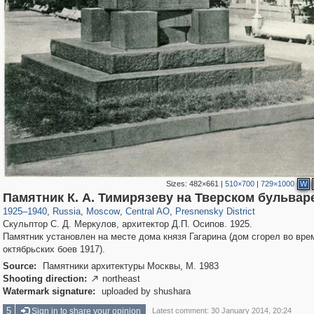
Sizes:
482×661
|
510×700
|
729×1000
W
319,882
1,407,399
160,021
8,286
29,248
5,916
13,345
396
Памятник К. А. Тимирязеву на Тверском бульвар
1925
–
1940
,
Russia
,
Moscow
,
Central AO
,
Presnensky District
Скульптор С. Д. Меркулов, архитектор Д.П. Осипов. 1925.
Памятник установлен на месте дома князя Гагарина (дом сгорел во вре
октябрьских боев 1917).
Source:
Памятники архитектуры Москвы, М. 1983
Shooting direction:
northeast

Watermark signature:
uploaded by shushara
5
Sign in to share your opinion
Latest comment: 30 January 2014, 20:24