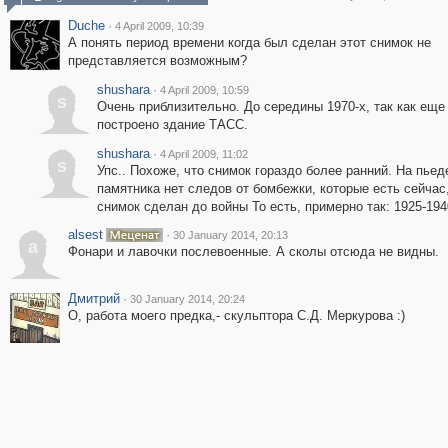
Duche
·
4 April 2009, 10:39
А понять период времени когда был сделан этот снимок не
представляется возможным?
shushara
·
4 April 2009, 10:59
s
Очень приблизительно. До середины 1970-х, так как еще
построено здание ТАСС.
shushara
·
4 April 2009, 11:02
s
Упс.. Похоже, что снимок гораздо более ранний. На пьед
памятника нет следов от бомбежки, которые есть сейчас
снимок сделан до войны То есть, примерно так: 1925-194
alsest
·
30 January 2014, 20:13
a
Фонари и лавочки послевоенные. А сколы отсюда не видны.
Дмитрий
·
30 January 2014, 20:24
О, работа моего предка,- скульптора С.Д. Меркурова :)