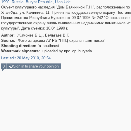
1990
,
Russia
,
Buryat Republic
,
Ulan-Ude
Объект культурного наследия "Дом Баянкиной Т.Н.", расположенный по а
Улан-Удэ, ул. Калинина, 11. Принят на государственную охрану Постан
Правительства Республики Бурятия от 09.07.1996 № 242 "О постановке 
государственную охрану вновь выявленных недвижимых памятников ис
культуры". Дата съемки: 10.04.1990 г.
Author:
Жимбиев Б.Ц., Бельгаев В.Г.
Source:
Фото из архива АУ РБ "НПЦ охраны памятников"
Shooting direction:
southeast

Watermark signature:
uploaded by npc_op_buryatia
Last edit 20 May 2019, 20:54
0
Sign in to share your opinion