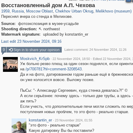
96,182
1,405,939
1,691
29,243
2,292
12
119
3
Восстановленный дом А.П. Чехова
1959
,
Russia
,
Moscow Oblast
,
Chekhov Urban Okrug
,
Melikhovo (museum)
Переснял вчера со стенда в Мелихове.
Source:
фотоэкспозиция в музее-усадьбе
Shooting direction:
northwest

Watermark signature:
uploaded by konstantin_er
Last edit 23 November 2024, 09:16
9
Sign in to share your opinion
Latest comment: 24 November 2024, 11:26
Moskvich_KrSpb
·
·
22 November 2024, 18:50
Edited 22 November 2024, 
Уж больно резво плющ за один сезон поднялся, если ориент
на
/p/700781?hl=comment-3208543
.
Да и на фото, датированном годом раньше ещë в брежневско
он уже колосится вовсю. Выложу позже.
ПыСы: "- Александр Сергеевич, куда стенка девалась?!" ©
А если серьëзнее: почему здесь - только две трубы, а здесь 
аж пять?
Если учесть, что дополнительные печи могли сложить по ме
поступления новых проблем, то это фото - реально старше.
konstantin_er
·
23 November 2024, 01:55
"это фото - реально старше"
Какую датировку Вы бы поставили?