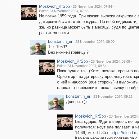
Moskvich_KrSpb
·
·
23 November 2024, 07:54
Edited 23 November 2024, 07:55
Не позже 1959 года. При оказии выложу открытку с 
датировкой с этого же ракурса. По всей видимости, г
же, но разница может быть в месяцы, судя по цвета
растительности
konstantin_er
·
23 November 2024, 09:00
Т.е. 1959?
Без нижней границы?
Moskvich_KrSpb
·
·
23 November 2024, 09:08
Edited 23 November 2024, 09:34
Пока лучше так. (Хотя, похоже, хроника в
Ориентир - на датировку пресловутой отк
с ней и набором (обе стороны) и выложить
словах - повремените, пока ссылку не сбр
konstantin_er
·
23 November 2024, 09:16
Доверяю.))
Moskvich_KrSpb
·
23 November 2024,
Благодарю. Ждите видео с вечера
получится: ноут еле ползает, а 
14:49, мск. ПыСы:
https://cloud.
Камера неожиданно подгадила с р