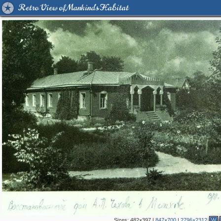
Retro View of Mankind's Habitat
Sizes:
482×397
|
847×700
|
2796×2312
W