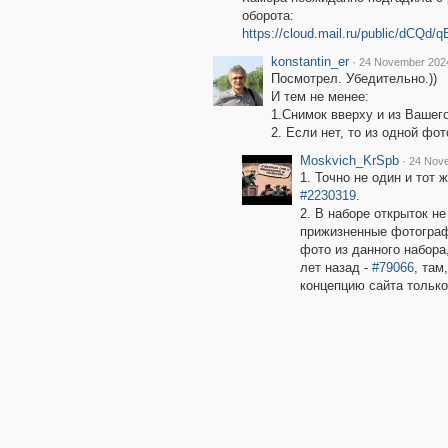
оборота:
https://cloud.mail.ru/public/dCQd
konstantin_er
·
24 November 2024
Посмотрел. Убедительно.))
И тем не менее:
1.Снимок вверху и из Вашего
2. Если нет, то из одной фо
Moskvich_KrSpb
·
24 Nove
1. Точно не один и тот 
#2230319
.
2. В наборе открыток н
прижизненные фотограф
фото из данного набора
лет назад -
#79066
, там
концепцию сайта только