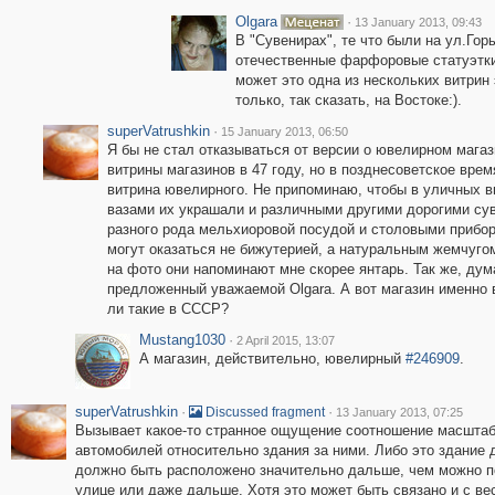
Olgara
·
13 January 2013, 09:43
В "Сувенирах", те что были на ул.Гор
отечественные фарфоровые статуэтки,
может это одна из нескольких витрин 
только, так сказать, на Востоке:).
superVatrushkin
·
15 January 2013, 06:50
Я бы не стал отказываться от версии о ювелирном магаз
витрины магазинов в 47 году, но в позднесоветское вре
витрина ювелирного. Не припоминаю, чтобы в уличных в
вазами их украшали и различными другими дорогими су
разного рода мельхиоровой посудой и столовыми прибора
могут оказаться не бижутерией, а натуральным жемчугом
на фото они напоминают мне скорее янтарь. Так же, дум
предложенный уважаемой Olgara. А вот магазин именно 
ли такие в СССР?
Mustang1030
·
2 April 2015, 13:07
А магазин, действительно, ювелирный
#246909
.
superVatrushkin
·
·
Discussed fragment
13 January 2013, 07:25
Вызывает какое-то странное ощущение соотношение масштабо
автомобилей относительно здания за ними. Либо это здание 
должно быть расположено значительно дальше, чем можно п
улице или даже дальше. Хотя это может быть связано и с ве