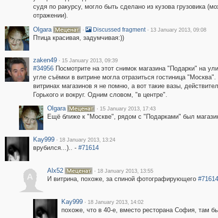
судя по ракурсу, могло быть сделано из кузова грузовика (мо
отражении).
Olgara
·
·
Discussed fragment
13 January 2013, 09:08
Птица красивая, задумчивая:))
zaken49
·
15 January 2013, 09:39
#34956
Посмотрите на этот снимок магазина "Подарки" на ули
угле съёмки в витрине могла отразиться гостиница "Москва". 
витринах магазинов я не помню, а вот такие вазы, действит
Горького и вокруг. Одним словом, "в центре".
Olgara
·
15 January 2013, 17:43
Ещё ближе к "Москве", рядом с "Подарками" был магазин 
Kay999
·
18 January 2013, 13:24
врубился...).. -
#71614
Alx52
·
18 January 2013, 13:55
A
И витрина, похоже, за спиной фотографирующего
#7161
Kay999
·
18 January 2013, 14:02
похоже, что в 40-е, вместо ресторана София, там бы