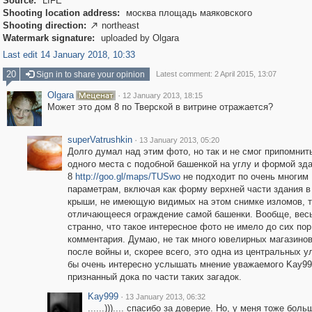
Source:
LIFE
Shooting location address:
москва площадь маяковского
Shooting direction:
northeast

Watermark signature:
uploaded by Olgara
Last edit 14 January 2018, 10:33
20
Sign in to share your opinion
Latest comment: 2 April 2015, 13:07
Olgara
·
12 January 2013, 18:15
Может это дом 8 по Тверской в витрине отражается?
superVatrushkin
·
13 January 2013, 05:20
Долго думал над этим фото, но так и не смог припомнит
одного места с подобной башенкой на углу и формой зд
8
http://goo.gl/maps/TUSwo
не подходит по очень многим
параметрам, включая как форму верхней части здания в
крыши, не имеющую видимых на этом снимке изломов, т
отличающееся ограждение самой башенки. Вообще, вес
странно, что такое интересное фото не имело до сих пор
комментария. Думаю, не так много ювелирных магазино
после войны и, скорее всего, это одна из центральных у
бы очень интересно услышать мнение уважаемого Kay999
признанный дока по части таких загадок.
Kay999
·
13 January 2013, 06:32
......))).... спасибо за доверие. Но, у меня тоже боль