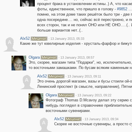
процент брака в установлении истины..) А, что каса
фоты, единственное, что пришло в голову -
#9852
..
помню, на этом доме таких решёток было три - две 
одна посередине.... но, сейчас всё перестроено, и п
всех сторон, так и не понял ОНО или НЕ ОНО.....(.. 
больше вариантов нет..(..
Alx52
·
13 January 2013, 05:33
A
Какие же тут ювелирные изделия - хрусталь-фарфор и бижут
Olgara
·
13 January 2013, 08:57
Это, скорее, магазин типа "Подарки", но, исключительно,
то восточными замашками. По бусам всяким каменным на
Alx52
·
13 January 2013, 09:11
A
Это очень дорогой магазин, вазы и бусы стоили ой-
Ленинский проспект (в смысле, направление), Пятни
Olgara
·
13 January 2013, 09:22
Фотограф Thomas D.Mcavoy делал эту серию сн
нибудь поглядел в справочнике приблизительно 
восточными сувенирами.
Alx52
·
13 January 2013, 09:34
A
Скорее не восточные сувениры, а просто с