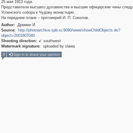
25 мая 1913 года.
Представители высшего духовенства и высшие офицерские чины следу
Успенского собора к Чудову монастырю.
На переднем плане – протоиерей И. П. Соколов.
Author:
Дремин И.
Source:
http://photoarchive.spb.ru:9090/www/showChildObjects.do?
object=2001807040
Shooting direction:
southwest

Watermark signature:
uploaded by slawa
0
Sign in to share your opinion