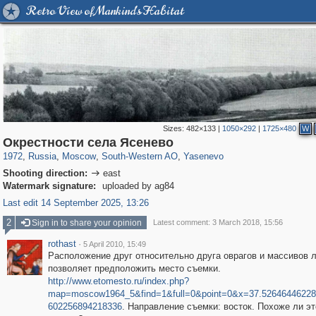
Retro View of Mankind's Habitat
Sizes:
482×133
|
1050×292
|
1725×480
W
319,861
1,406,837
8,286
12,415
29,243
76
1,288
5
Окрестности села Ясенево
1972
,
Russia
,
Moscow
,
South-Western AO
,
Yasenevo
Shooting direction:
east

Watermark signature:
uploaded by ag84
Last edit 14 September 2025, 13:26
2
Sign in to share your opinion
Latest comment: 3 March 2018, 15:56
rothast
·
5 April 2010, 15:49
Расположение друг относительно друга оврагов и массивов 
позволяет предположить место съемки.
http://www.etomesto.ru/index.php?
map=moscow1964_5&find=1&full=0&point=0&x=37.5264644622
602256894218336
. Направление съемки: восток. Похоже ли эт