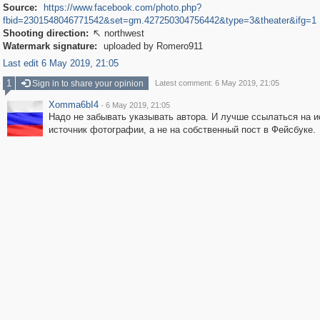
Source:
https://www.facebook.com/photo.php?
fbid=2301548046771542&set=gm.427250304756442&type=3&theater&ifg=1
Shooting direction:
northwest

Watermark signature:
uploaded by Romero911
Last edit 6 May 2019, 21:05
1
Sign in to share your opinion
Latest comment: 6 May 2019, 21:05
Xomma6bI4
·
6 May 2019, 21:05
Надо не забывать указывать автора. И лучше ссылаться на 
источник фотографии, а не на собственный пост в Фейсбуке.