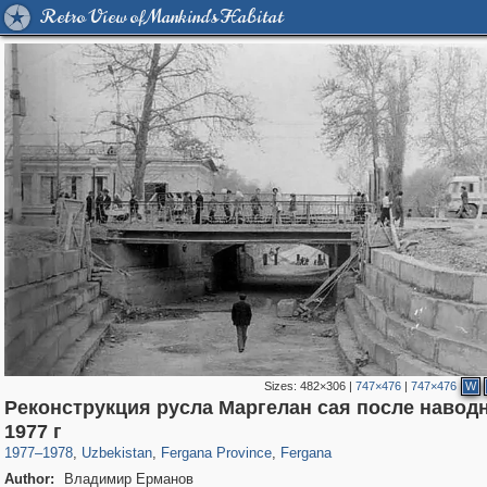
Retro View of Mankind's Habitat
Sizes:
482×306
|
747×476
|
747×476
W
Реконструкция русла Маргелан сая после навод
32,590
1,712
219
12
703
1
1977 г
1977
–
1978
,
Uzbekistan
,
Fergana Province
,
Fergana
Author:
Владимир Ерманов