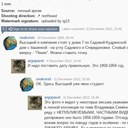
1 мая.
Source:
личный архив
Shooting direction:
northeast

Watermark signature:
uploaded by ig13
5
Sign in to share your opinion
Latest comment: 11 December 2012, 15:46
seakonst
·
20 November 2009, 05:44
Высоцкий и компания стоят у дома 7 по Садовой-Кудринской
дом с башенкой - на углу Садового и Спиридоновки. Слабый 
вверху - "Пекин". Можно ставить точку.
argopavel
·
4 December 2012, 14:40
И надо поставить дату правильную. Это 1958-1959 год.
seakonst
·
11 December 2012, 15:30
ОК. Здесь Высоцкий уже явно студент.
argopavel
·
11 December 2012, 15:46
Это фото я видел у некоторых весьма уважае
в личной коллекции по теме Владимира Семён
ряду с НЕПУБЛИКУЕМЫМИ, ЧАСТНЫМИ ВИД
датировано оно было 1958-1959 годами. Отсюда
возник вопрос по поводу годов и особенно - по
ЛИЧНОГО АРХИВА, Да и примерно по одежде, 