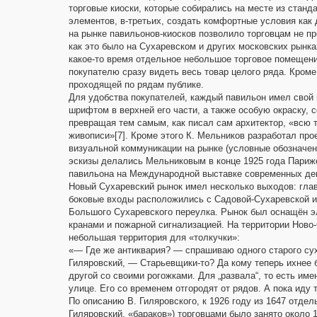
торговые киоски, которые собирались на месте из стан
элементов, в-третьих, создать комфортные условия как д
на рынке павильонов-киосков позволило торговцам не пр
как это было на Сухаревском и других московских рынка
какое-то время отдельное небольшое торговое помещен
покупателю сразу видеть весь товар целого ряда. Кроме
проходящей по рядам публике.
Для удобства покупателей, каждый павильон имел свой
шрифтом в верхней его части, а также особую окраску,
превращая тем самым, как писал сам архитектор, «всю 
живописи»[7]. Кроме этого К. Мельников разработал пр
визуальной коммуникации на рынке (условные обозначени
эскизы делались Мельниковым в конце 1925 года Париже
павильона на Международной выставке современных де
Новый Сухаревский рынок имел несколько выходов: гла
боковые входы расположились с Садовой-Сухаревской и 
Большого Сухаревского переулка. Рынок был оснащён 
кранами и пожарной сигнализацией. На территории Ново
небольшая территория для «толкучки»:
«— Где же антиквария? — спрашиваю одного старого су
Гиляровский, — Старьевщики-то? Да кому теперь ихнее б
другой со своими рогожками. Для „развала“, то есть име
улице. Его со временем отгородят от рядов. А пока иду 
По описанию В. Гиляровского, к 1926 году из 1647 отдел
Гиляровский, «бараков») торговцами было занято около 