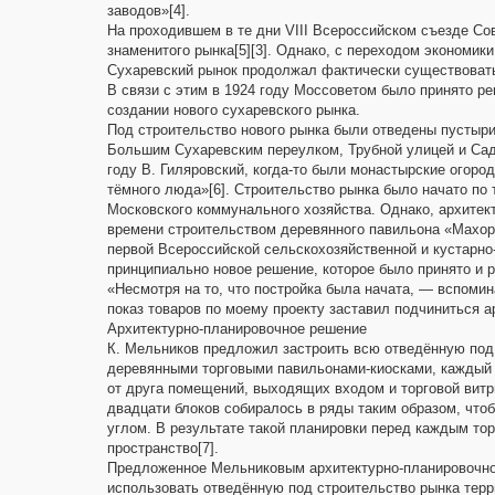
заводов»[4].
На проходившем в те дни VIII Всероссийском съезде С
знаменитого рынка[5][3]. Однако, с переходом экономик
Сухаревский рынок продолжал фактически существовать
В связи с этим в 1924 году Моссоветом было принято ре
создании нового сухаревского рынка.
Под строительство нового рынка были отведены пустыр
Большим Сухаревским переулком, Трубной улицей и Садо
году В. Гиляровский, когда-то были монастырские огоро
тёмного люда»[6]. Строительство рынка было начато по
Московского коммунального хозяйства. Однако, архитек
времени строительством деревянного павильона «Махор
первой Всероссийской сельскохозяйственной и кустарн
принципиально новое решение, которое было принято и 
«Несмотря на то, что постройка была начата, — вспомин
показ товаров по моему проекту заставил подчиниться 
Архитектурно-планировочное решение
К. Мельников предложил застроить всю отведённую по
деревянными торговыми павильонами-киосками, каждый 
от друга помещений, выходящих входом и торговой витр
двадцати блоков собиралось в ряды таким образом, что
углом. В результате такой планировки перед каждым то
пространство[7].
Предложенное Мельниковым архитектурно-планировочное
использовать отведённую под строительство рынка терри