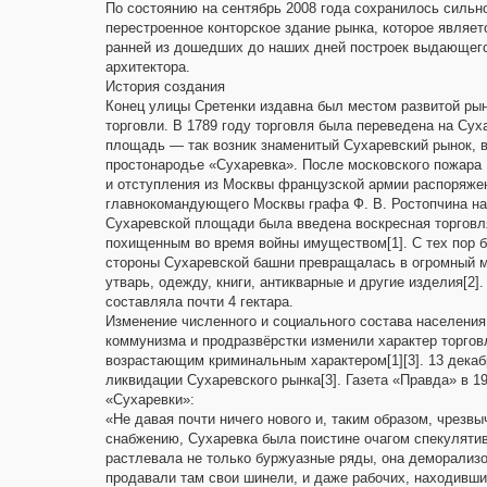
По состоянию на сентябрь 2008 года сохранилось сильн
перестроенное конторское здание рынка, которое являет
ранней из дошедших до наших дней построек выдающег
архитектора.
История создания
Конец улицы Сретенки издавна был местом развитой ры
торговли. В 1789 году торговля была переведена на Сух
площадь — так возник знаменитый Сухаревский рынок, 
простонародье «Сухаревка». После московского пожара 
и отступления из Москвы французской армии распоряже
главнокомандующего Москвы графа Ф. В. Ростопчина н
Сухаревской площади была введена воскресная торговл
похищенным во время войны имуществом[1]. С тех пор б
стороны Сухаревской башни превращалась в огромный 
утварь, одежду, книги, антикварные и другие изделия[2]
составляла почти 4 гектара.
Изменение численного и социального состава населения
коммунизма и продразвёрстки изменили характер торговл
возрастающим криминальным характером[1][3]. 13 декаб
ликвидации Сухаревского рынка[3]. Газета «Правда» в 1
«Сухаревки»:
«Не давая почти ничего нового и, таким образом, чрез
снабжению, Сухаревка была поистине очагом спекулятив
растлевала не только буржуазные ряды, она деморализо
продавали там свои шинели, и даже рабочих, находивших