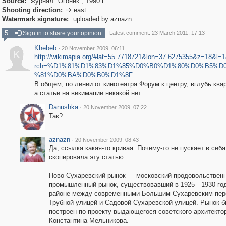
Source:
журнал "Огонек", 1990 г.
Shooting direction:
east

Watermark signature:
uploaded by aznazn
5
Sign in to share your opinion
Latest comment: 23 March 2011, 17:13
Khebeb
·
20 November 2009, 06:11
K
http://wikimapia.org/#lat=55.7718721&lon=37.6275355&z=18&l
rch=%D1%81%D1%83%D1%85%D0%B0%D1%80%D0%B5%D
%81%D0%BA%D0%B0%D1%8F
В общем, по линии от кинотеатра Форум к центру, вглубь ква
а статьи на викимапии никакой нет
Danushka
·
20 November 2009, 07:22
Так?
aznazn
·
20 November 2009, 08:43
Да, ссылка какая-то кривая. Почему-то не пускает в себя
скопировала эту статью:
Ново-Сухаревский рынок — московский продовольственн
промышленный рынок, существовавший в 1925—1930 год
районе между современными Большим Сухаревским пер
Трубной улицей и Садовой-Сухаревской улицей. Рынок 
построен по проекту выдающегося советского архитекто
Константина Мельникова.