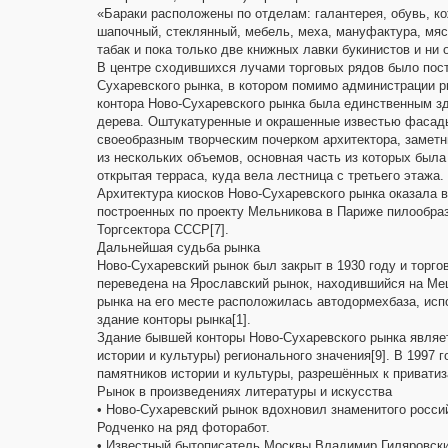
«Бараки расположены по отделам: галантерея, обувь, ко
шапочный, стеклянный, мебель, меха, мануфактура, мя
табак и пока только две книжных лавки букинистов и ни 
В центре сходившихся лучами торговых рядов было пост
Сухаревского рынка, в котором помимо администрации ры
контора Ново-Сухаревского рынка была единственным зд
дерева. Оштукатуренные и окрашенные известью фасады
своеобразным творческим почерком архитектора, заметн
из нескольких объемов, основная часть из которых был
открытая терраса, куда вела лестница с третьего этажа.
Архитектура киосков Ново-Сухаревского рынка оказала 
построенных по проекту Мельникова в Париже пилообраз
Торгсектора СССР[7].
Дальнейшая судьба рынка
Ново-Сухаревский рынок был закрыт в 1930 году и торг
переведена на Ярославский рынок, находившийся на Ме
рынка на его месте расположилась автодормехбаза, ис
здание конторы рынка[1].
Здание бывшей конторы Ново-Сухаревского рынка являе
истории и культуры) регионального значения[9]. В 1997 
памятников истории и культуры, разрешённых к приватиз
Рынок в произведениях литературы и искусства
• Ново-Сухаревский рынок вдохновил знаменитого росси
Родченко на ряд фоторабот.
• Известный бытописатель Москвы Владимир Гиляровски