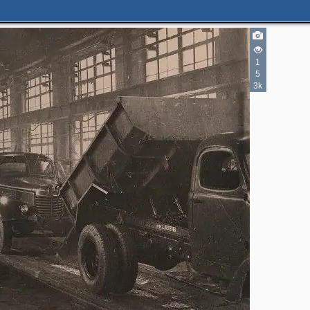
1
5
3k