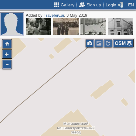
Gallery
Sign up
Login
EN
Added by
ТrаvеIеrCar
, 3 May 2019
OSM