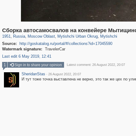
96,438
1,406,849
1,691
29,243
3,146
38
1,403
19
Сборка автосамосвалов на конвейере Мытищин
1951
,
Russia
,
Moscow Oblast
,
Mytishchi Urban Okrug
,
Mytishchi
Source:
http://goskatalog.ru/portal/#/collections?id=17045590
Watermark signature:
TravelerCar
Last edit 6 May 2019, 12:41
1
Sign in to share your opinion
Latest comment: 26 August 2022, 20:07
SheridanStas
·
26 August 2022, 20:07
И тут тоже точка выставлена не верно, это так же цех по ул