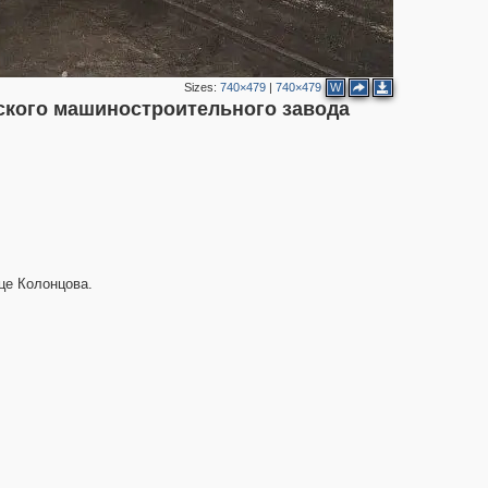
Sizes:
740×479
|
740×479
W
ского машиностроительного завода
ице Колонцова.