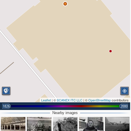
Leaflet
| ©
SCANEX ITC LLC
| ©
OpenStreetMap
contributors
1826
2000
Nearby images