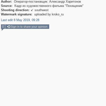
Author:
Оператор-постановщик: Александр Харитонов
Source:
Кадр из художественного фильма "Похищение"
Shooting direction:
southwest

Watermark signature:
uploaded by kroko_ru
Last edit 8 May 2019, 09:28
0
Sign in to share your opinion