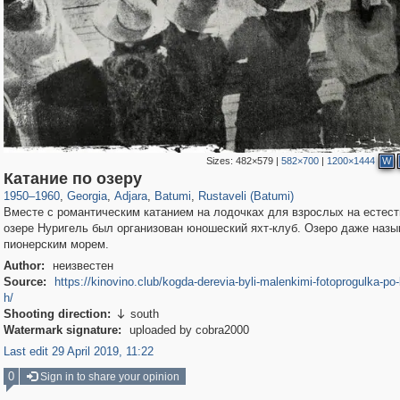
Sizes:
482×579
|
582×700
|
1200×1444
W
3,764
32,602
3,173
4
168
4
420
Катание по озеру
1950
–
1960
,
Georgia
,
Adjara
,
Batumi
,
Rustaveli (Batumi)
Вместе с романтическим катанием на лодочках для взрослых на естес
озере Нуригель был организован юношеский яхт-клуб. Озеро даже назы
пионерским морем.
Author:
неизвестен
Source:
https://kinovino.club/kogda-derevia-byli-malenkimi-fotoprogulka-po
h/
Shooting direction:
south

Watermark signature:
uploaded by cobra2000
Last edit 29 April 2019, 11:22
0
Sign in to share your opinion