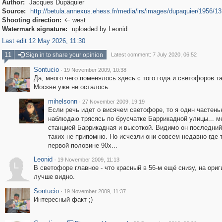
Author:
Jacques Dupâquier
Source:
http://betula.annexus.ehess.fr/media/irs/images/dupaquier/1956/13
Shooting direction:
west

Watermark signature:
uploaded by Leonid
Last edit 12 May 2026, 11:30
11
Sign in to share your opinion
Latest comment: 7 July 2020, 06:52
Sontucio
·
19 November 2009, 10:38
Да, много чего поменялось здесь с того года и светофоров та
Москве уже не осталось.
mihelsonn
·
27 November 2009, 19:19
Если речь идет о висячем светофоре, то я один частень
наблюдаю трясясь по брусчатке Баррикадной улицы... 
станцией Баррикадная и высоткой. Видимо он последни
таких не припомню. Но исчезли они совсем недавно где-
первой половине 90х...
Leonid
·
19 November 2009, 11:13
L
В светофоре главное - что красный в 56-м ещё снизу, на ори
лучше видно.
Sontucio
·
19 November 2009, 11:37
Интересный факт ;)