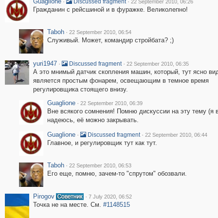
Guaglione
·
·
Discussed fragment
22 September 2010, 06:26
Гражданин с рейсшиной и в фуражке. Великолепно!
Taboh
·
22 September 2010, 06:54
Служивый. Может, командир стройбата? ;)
yuri1947
·
·
Discussed fragment
22 September 2010, 06:35
А это мнимый датчик скопления машин, который, тут ясно ви
является простым фонарем, освещающим в темное время
регулировщика стоящего внизу.
Guaglione
·
22 September 2010, 06:39
Вне всякого сомнения! Помню дискуссии на эту тему (я в
надеюсь, её можно закрывать.
Guaglione
·
·
Discussed fragment
22 September 2010, 06:44
Главное, и регулировщик тут как тут.
Taboh
·
22 September 2010, 06:53
Его еще, помню, зачем-то "спрутом" обозвали.
Pirogov
·
7 July 2020, 06:52
Точка не на месте. См.
#1148515