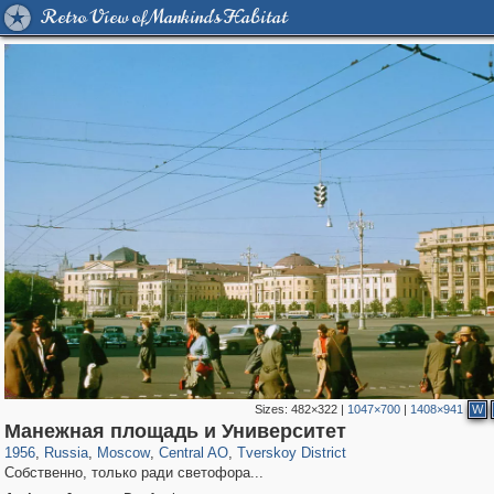
Retro View of Mankind's Habitat
Sizes:
482×322
|
1047×700
|
1408×941
W
319,780
1,406,291
159,978
8,286
29,243
5,916
53,034
2,283
Манежная площадь и Университет
1956
,
Russia
,
Moscow
,
Central AO
,
Tverskoy District
Собственно, только ради светофора...