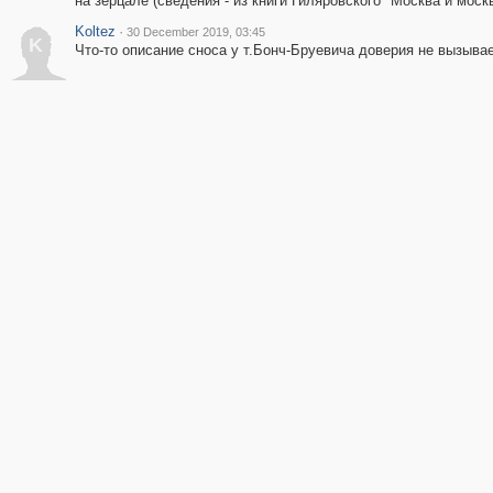
на зерцале (сведения - из книги Гиляровского "Москва и моск
Koltez
·
30 December 2019, 03:45
K
Что-то описание сноса у т.Бонч-Бруевича доверия не вызывает