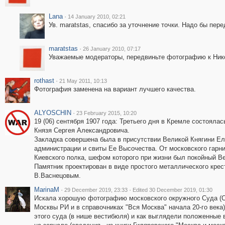
Lana
·
14 January 2010, 02:21
Ув. maratstas, спасибо за уточнение точки. Надо бы пере
maratstas
·
26 January 2010, 07:17
Уважаемые модераторы, передвиньте фотографию к Ник
rothast
·
21 May 2011, 10:13
Фотография заменена на вариант лучшего качества.
ALYOSCHIN
·
23 February 2015, 10:20
19 (06) сентября 1907 года: Третьего дня в Кремле состояла
Князя Сергея Александровича.
Закладка совершена была в присутствии Великой Княгини Е
администрации и свиты Ее Высочества. От московского гарни
Киевского полка, шефом которого при жизни был покойный Ве
Памятник проектирован в виде простого металлического кре
В.Васнецовым.
MarinaM
·
·
29 December 2019, 23:33
Edited 30 December 2019, 01:30
Искала хорошую фотографию московского окружного Суда (Су
Москвы РИ и в справочниках "Вся Москва" начала 20-го века
этого суда (в нише вестибюля) и как выглядели положенные в