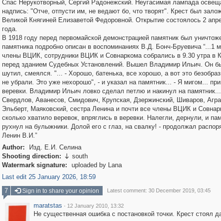
Спас Нерукотворный, Сергий Радонежский. Неугасимая лампада освещ
надпись: "Отче, отпусти им, не ведают бо, что творят". Крест был зало
Великой Княгиней Елизаветой Федоровной. Открытие состоялось 2 апр
года.
В 1918 году перед первомайской демонстрацией памятник был уничтож
памятника подробно описан в воспоминаниях В.Д. Бонч-Бруевича “...1 ма
члены ВЦИК, сотрудники ВЦИК и Совнаркома собрались в 9.30 утра в 
перед зданием Судебных Установлений. Вышел Владимир Ильич. Он б
шутил, смеялся. "... - Хорошо, батенька, все хорошо, а вот это безобраз
не убрали. Это уже нехорошо", - и указал на памятник... - Я мигом... пр
веревки. Владимир Ильич ловко сделал петлю и накинул на памятник...
Свердлов, Аванесов, Смидович, Крупская, Дзержинский, Шиваров, Агра
Эльберт, Маяковский, сестра Ленина и почти все члены ВЦИК и Совнар
сколько хватило веревок, впряглись в веревки. Налегли, дернули, и па
рухнул на булыжники. Долой его с глаз, на свалку! - продолжал распо
Ленин В.И.”
Author:
Изд. Е.И. Селина
Shooting direction:
south

Watermark signature:
uploaded by Lana
Last edit 25 January 2026, 18:59
7
Sign in to share your opinion
Latest comment: 30 December 2019, 03:45
maratstas
·
12 January 2010, 13:32
Не существенная ошибка с постановкой точки. Крест стоял д