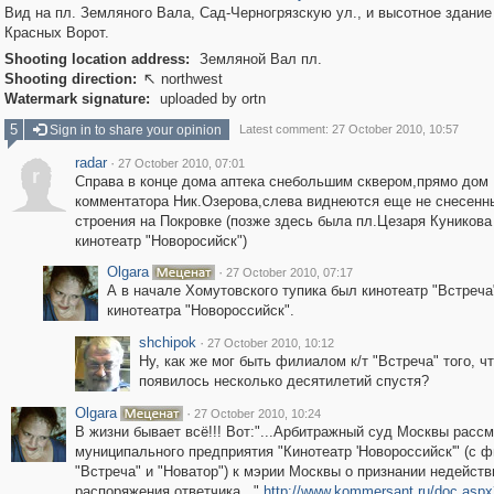
Вид на пл. Земляного Вала, Сад-Черногрязскую ул., и высотное здание
Красных Ворот.
Shooting location address:
Земляной Вал пл.
Shooting direction:
northwest

Watermark signature:
uploaded by ortn
5
Sign in to share your opinion
Latest comment: 27 October 2010, 10:57
radar
·
27 October 2010, 07:01
r
Справа в конце дома аптека снебольшим сквером,прямо дом
комментатора Ник.Озерова,слева виднеются еще не снесенн
строения на Покровке (позже здесь была пл.Цезаря Куникова
кинотеатр "Новоросийск")
Olgara
·
27 October 2010, 07:17
А в начале Хомутовского тупика был кинотеатр "Встреч
кинотеатра "Новороссийск".
shchipok
·
27 October 2010, 10:12
Ну, как же мог быть филиалом к/т "Встреча" того, ч
появилось несколько десятилетий спустя?
Olgara
·
27 October 2010, 10:24
В жизни бывает всё!!! Вот:"...Арбитражный суд Москвы рассм
муниципального предприятия "Кинотеатр 'Новороссийск'" (с 
"Встреча" и "Новатор") к мэрии Москвы о признании недейст
распоряжения ответчика..."
http://www.kommersant.ru/doc.aspx