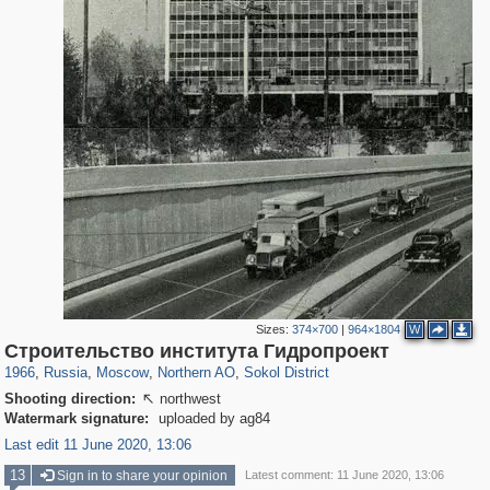
Sizes:
374×700
|
964×1804
W
319,779
1,406,257
8,286
22,533
29,243
598
3,442
98
Строительство института Гидропроект
1966
,
Russia
,
Moscow
,
Northern AO
,
Sokol District
Shooting direction:
northwest

Watermark signature:
uploaded by ag84
Last edit 11 June 2020, 13:06
13
Sign in to share your opinion
Latest comment: 11 June 2020, 13:06