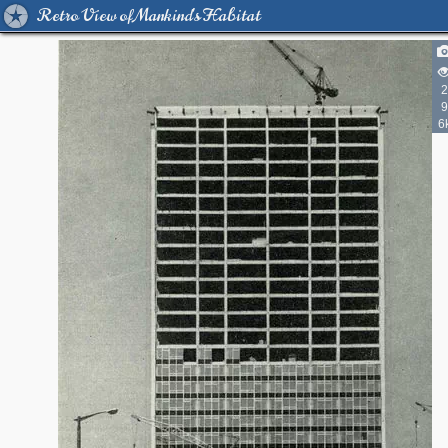
Retro View of Mankind's Habitat
2
9
6