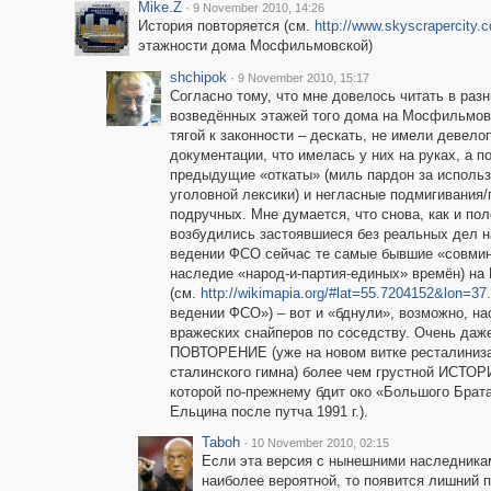
Mike.Z
·
9 November 2010, 14:26
История повторяется (см.
http://www.skyscrapercity
этажности дома Мосфильмовской)
shchipok
·
9 November 2010, 15:17
Согласно тому, что мне довелось читать в ра
возведённых этажей того дома на Мосфильмов
тягой к законности – дескать, не имели девел
документации, что имелась у них на руках, а 
предыдущие «откаты» (миль пардон за исполь
уголовной лексики) и негласные подмигивания
подручных. Мне думается, что снова, как и пол
возбудились застоявшиеся без реальных дел н
ведении ФСО сейчас те самые бывшие «совмин
наследие «народ-и-партия-единых» времён) на 
(см.
http://wikimapia.org/#lat=55.7204152&lon
ведении ФСО») – вот и «бднули», возможно, н
вражеских снайперов по соседству. Очень даже
ПОВТОРЕНИЕ (уже на новом витке ресталиниза
сталинского гимна) более чем грустной ИСТО
которой по-прежнему бдит око «Большого Брата
Ельцина после путча 1991 г.).
Taboh
·
10 November 2010, 02:15
Если эта версия с нынешними наследникам
наиболее вероятной, то появится лишний п