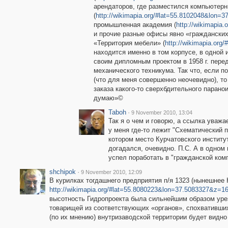
арендаторов, где разместился компьютерн
(
http://wikimapia.org/#lat=55.8102048&lon
промышленная академия (
http://wikimapi
и прочие разные офисы явно «гражданских
«Территория мебели» (
http://wikimapia.or
находится именно в том корпусе, в одной 
своим дипломным проектом в 1958 г. перед
механического техникума. Так что, если п
(что для меня совершенно неочевидно), то
заказа какого-то сверхбдительного парано
думаю»©
Taboh
·
9 November 2010, 13:04
Так я о чем и говорю, а ссылка уважа
у меня где-то лежит "Схематический 
котором место Курчатовского института
догадался, очевидно. П.С. А в одном 
успел поработать в "гражданской ком
shchipok
·
9 November 2010, 12:09
В курилках тогдашнего предприятия п/я 1323 (нынешнее
http://wikimapia.org/#lat=55.8080223&lon=37.5083327&z=
высотность Гидропроекта была сильнейшим образом урез
товарищей из соответствующих «органов», спохвативших
(по их мнению) внутризаводской территории будет видно