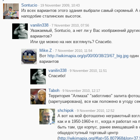
Sontucio
·
19 November 2009, 10:43
Из всех вариантов этого здания выбрали самый скромный. А
наподобие сталинских высоток.
vanilin338
·
7 November 2010, 07:56
Уважаемый, Sontucio, а нет ли у Вас изображений других
вариантов?
Или где можно на них взглянуть? Спасибо.
Mike.Z
·
7 November 2010, 11:54
Вот
http://wikimapia.org/p/00/00/38/23/67_big.jpg
один 
вариантов
vanilin338
·
9 November 2010, 11:51
Спасибо!
Taboh
·
9 November 2010, 12:17
Территория "Алмаза" "заботливо" залита фото
(заретуширована), все как положено в угоду се
shchipok
·
9 November 2010, 12:52
А вот на мой фотошопно неграмотный взгл
как и в 1950-1960-е гг., когда я работал н
быть там, где корпус, ранее вмещавший в 
общедоступный торговый центр
(
http://wikimapia.org/#lat=55.807968&lon=