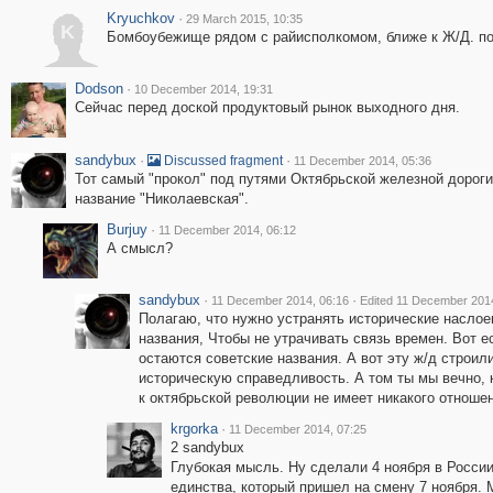
Kryuchkov
·
29 March 2015, 10:35
K
Бомбоубежище рядом с райисполкомом, ближе к Ж/Д. пос
Dodson
·
10 December 2014, 19:31
Сейчас перед доской продуктовый рынок выходного дня.
sandybux
·
·
Discussed fragment
11 December 2014, 05:36
Тот самый "прокол" под путями Октябрьской железной дороги.
название "Николаевская".
Burjuy
·
11 December 2014, 06:12
А смысл?
sandybux
·
·
11 December 2014, 06:16
Edited 11 December 2014
Полагаю, что нужно устранять исторические наслое
названия, Чтобы не утрачивать связь времен. Вот е
остаются советские названия. А вот эту ж/д строил
историческую справедливость. А том ты мы вечно, 
к октябрьской революции не имеет никакого отноше
krgorka
·
11 December 2014, 07:25
2 sandybux
Глубокая мысль. Ну сделали 4 ноября в России
единства, который пришел на смену 7 ноября. М