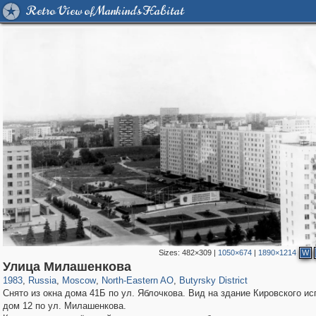
Retro View of Mankind's Habitat
Sizes:
482×309
|
1050×674
|
1890×1214
W
319,861
1,406,871
8,286
24,490
29,248
250
779
8
Улица Милашенкова
1983
,
Russia
,
Moscow
,
North-Eastern AO
,
Butyrsky District
Снято из окна дома 41Б по ул. Яблочкова. Вид на здание Кировского и
дом 12 по ул. Милашенкова.