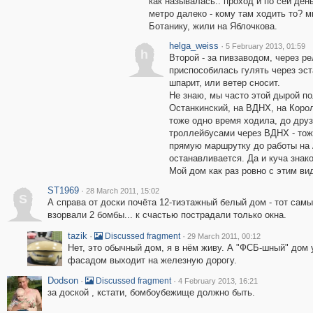
как называлась.. проход и по сей день
метро далеко - кому там ходить то? м
Ботанику, жили на Яблочкова.
helga_weiss
·
5 February 2013, 01:59
h
Второй - за пивзаводом, через р
приспособилась гулять через эст
шпарит, или ветер сносит.
Не знаю, мы часто этой дырой по
Останкинский, на ВДНХ, на Коро
тоже одно время ходила, до друз
троллейбусами через ВДНХ - тож
прямую маршрутку до работы на 
останавливается. Да и куча знак
Мой дом как раз ровно с этим вид
ST1969
·
28 March 2011, 15:02
S
А справа от доски почёта 12-тиэтажный белый дом - тот сам
взорвали 2 бомбы... к счастью пострадали только окна.
tazik
·
·
Discussed fragment
29 March 2011, 00:12
Нет, это обычный дом, я в нём живу. А "ФСБ-шный" дом у
фасадом выходит на железную дорогу.
Dodson
·
·
Discussed fragment
4 February 2013, 16:21
за доской , кстати, бомбоубежище должно быть.