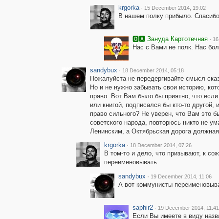
krgorka
·
15 December 2014, 19:02
В нашем полку прибыло. Спасибо
🅾🅰 Зануда Картотечная
·
16
Нас с Вами не полк. Нас боль
sandybux
·
18 December 2014, 05:18
Пожалуйста не передергивайте смысл сказ
Но и не нужно забывать свои историю, кото
право. Вот Вам было бы приятно, что есл
или книгой, подписался бы кто-то другой
право сильного? Не уверен, что Вам это б
советского народа, повторюсь никто не ум
Ленинским, а Октябрьская дорога должная
krgorka
·
18 December 2014, 07:26
В том-то и дело, что призывают, к со
переименовывать.
sandybux
·
19 December 2014, 11:06
А вот коммунисты переименовывал
saphir2
·
19 December 2014, 11:41
Если Вы имеете в виду назв