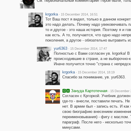
См. первоначальный комментарий! Герои были, толь
krgorka
·
15 December 2014, 16:51
Тот Ваш пост я видел, только в данном конкретн
это надо делать. Почему надо увековечивать п
то и другое - это наша история. Поэтому я и го
как есть. А то, получается, что одно надо не
поколения, а другое - обязательно вытравить и
yur6363
·
15 December 2014, 17:47
Полностью с Вами согласен ув. krgorka! В
происходившие в стране, а не выборочно-
Иначе получится точно "страна с непред
krgorka
·
15 December 2014, 18:19
Спасибо за понимание, ув. yur6363.
🅾🅰 Зануда Картотечная
·
15 December 
Согласен с Кргоркой. Учебник должен
где-то - внесли, поставили печать. Не
нет. В армии был - запись есть. И ка
свою биографию внесением изменений
переименовывания) - фигу с маслом. 
параграф. После него - несколько точ
минусами.