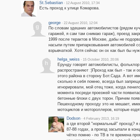
St.Sebastian
·
12 August 2010, 17:34
Есть проход к улице Комарова.
george
·
22 August 2010, 12:04
g
По словам здешних автомобилистов (рядом ку
гаражей, я сам там снимаю гараж), проезд зак
1999 после терактов в Москве, дабы не подорв
насыпи путем припарковывания автомобилей с
взрывчаткой. Хотя сейчас он ох как был бы нуже
helga_weiss
·
15 October 2010, 20:06
h
Ерунду говорят автомобилисты, фольклор
распространяют :)Проход как был - так и 
этого района в сторону Бот.Сада. А вот им
сколько я себя помню, всегда был запреще
игнорировали, мой отец тоже, когда ленилс
момента посреди проезжей части появилас
бетонные блоки с двух торон. Причем появ
Пешеходному проходу это не мешает, именн
мотоциклов и мотороллеров, которые ездят
Dodson
·
4 February 2013, 16:19
а где второй "нормальный" проход? я 
87-88 годах, а проезд засыпали в конц
чётко помню - по ТВ в те времена пр