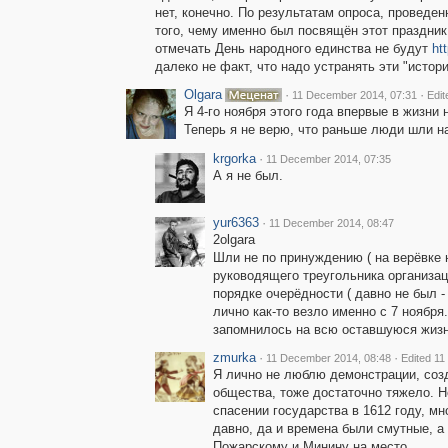
нет, конечно. По результатам опроса, проведен
того, чему именно был посвящён этот праздни
отмечать День народного единства не будут
ht
далеко не факт, что надо устранять эти "истор
Olgara
·
·
11 December 2014, 07:31
Edit
Я 4-го ноября этого года впервые в жизни
Теперь я не верю, что раньше люди шли н
krgorka
·
11 December 2014, 07:35
А я не был.
yur6363
·
11 December 2014, 08:47
2olgara
Шли не по принуждению ( на верёвке н
руководящего треугольника организац
порядке очерёдности ( давно не был 
лично как-то везло именно с 7 ноября. 
запомнилось на всю оставшуюся жизнь
zmurka
·
·
11 December 2014, 08:48
Edited 1
Я лично не люблю демонстрации, созд
общества, тоже достаточно тяжело. Но
спасении государства в 1612 году, мн
давно, да и времена были смутные, а
Пожарскому и Минину на место.