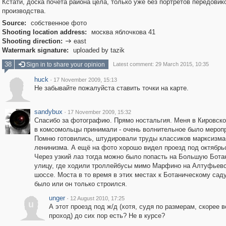
Кстати, доска почёта района цела, только уже без портретов передовик
производства.
Source:
собственное фото
Shooting location address:
москва яблочкова 41
Shooting direction:
east

Watermark signature:
uploaded by tazik
38
Sign in to share your opinion
Latest comment: 29 March 2015, 10:35
huck
·
17 November 2009, 15:13
Не забывайте пожалуйста ставить точки на карте.
sandybux
·
17 November 2009, 15:32
Спасибо за фотографию. Прямо ностальгия. Меня в Кировск
в комсомольцы принимали - очень волнительное было мероп
Помню готовились, штудировали труды классиков марксизма
ленинизма. А ещё на фото хорошо видел проезд под октябрь
Через узкий лаз тогда можно было попасть на Большую Бот
улицу, где ходили троллейбусы мимо Марфино на Алтуфьев
шоссе. Моста в то время в этих местах к Ботаническому сад
было или он только строился.
unger
·
12 August 2010, 17:25
u
А этот проезд под ж/д (хотя, судя по размерам, скорее в
проход) до сих пор есть? Не в курсе?