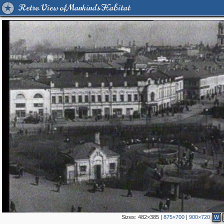
Retro View of Mankind's Habitat
Sizes:
482×385
|
875×700
|
900×720
W