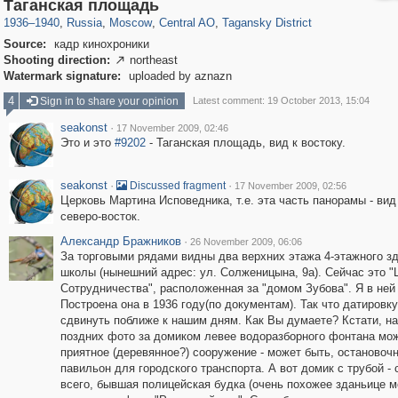
319,716
1,405,939
159,930
8,286
29,243
5,916
10,738
402
Таганская площадь
1936
–
1940
,
Russia
,
Moscow
,
Central AO
,
Tagansky District
Source:
кадр кинохроники
Shooting direction:
northeast

Watermark signature:
uploaded by aznazn
4
Sign in to share your opinion
Latest comment: 19 October 2013, 15:04
seakonst
·
17 November 2009, 02:46
Это и это
#9202
- Таганская площадь, вид к востоку.
seakonst
·
·
Discussed fragment
17 November 2009, 02:56
Церковь Мартина Исповедника, т.е. эта часть панорамы - вид
северо-восток.
Александр Бражников
·
26 November 2009, 06:06
За торговыми рядами видны два верхних этажа 4-этажного з
школы (нынешний адрес: ул. Солженицына, 9а). Сейчас это 
Сотрудничества", расположенная за "домом Зубова". Я в ней
Построена она в 1936 году(по документам). Так что датировк
сдвинуть поближе к нашим дням. Как Вы думаете? Кстати, на
поздних фото за домиком левее водоразборного фонтана мо
приятное (деревянное?) сооружение - может быть, остановоч
павильон для городского транспорта. А вот домик с трубой - 
всего, бывшая полицейская будка (очень похожее зданьице 