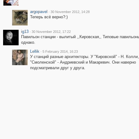
argopavel
·
30 November 2012, 14:28
Теперь всё верно?:)
ig13
·
30 November 2012, 17:22
Павильон станции - вылитый ,,Кировская,, Типовые павильон
однако.
Lellik
·
5 February 2014, 16:23
У станций разные архитекторы. У "Кировской" - Н. Колли,
"Смоленской" - Андриевский и Макаревич. Они наверно
подсматривали друг у друга.