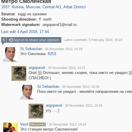
Метро Смоленская
1937
,
Russia
,
Moscow
,
Central AO
,
Arbat District
Source:
кадр из хроники
Shooting direction:
north

Watermark signature:
argopavel1@mail.ru
Last edit 4 April 2018, 17:44
8
Sign in to share your opinion
Latest comment: 5 February 2014, 16:23
St.Sebastian
·
30 November 2012, 14:18
Это Смоленка:
#253
argopavel
·
30 November 2012, 14:23
Опа!:))) Оплошал, меняю скорее, пока никто не увидел:))
СПАСИБО!:)
St.Sebastian
·
30 November 2012, 15:33
Пока никто не увидел - меняйте направление на сев
argopavel
·
30 November 2012, 15:34
угу.....:)
Vasil
·
30 November 2012, 14:18
Это станция метро Смоленская!