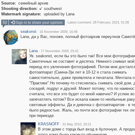
Source:
семейный архив
Shooting direction:
southwest

Watermark signature:
uploaded by Lana
50
Sign in to share your opinion
Latest comment: 28 February 2023, 01:08
seakonst
·
16 November 2009, 16:48
Lana, да у Вас, похоже, полный фотоархив переулков Самотё
Lana
·
17 November 2009, 03:41
Ув. seakonst, если бы это было так! Все мои фотографии
Самотечных не составят и десятка. Немного снимал мой 
период его увлечения фотографией. Потом мне достался
фотоаппарат (Смена-3)и лет в 10-12 я стала снимать
самостоятельно, даже проявляла и печатала. Мечтала о
"Практике".Но почему-то стеснялась снимать свой дом, 
соседей, подруг и друзей. Может потому, что по наивнос
считала, что все это будет со мной навечно? И успею вс
запечатлеть потом? Все искала какие-то необычные рак
световые эффекты. Да и девочка с фотоаппаратом - в те
было редкостью. Жаль, но почти все фотографии тех ле
при переезде.
KRASNOFF
·
31 May 2010, 18:21
В этом доме с торца был вход в булочную. А прод
этого дома было какое-то общежитие.