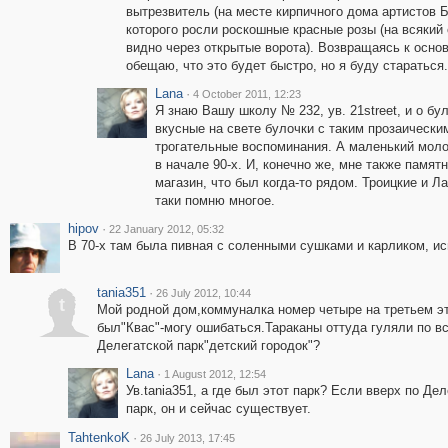
вытрезвитель (на месте кирпичного дома артистов Б
которого росли роскошные красные розы (на всякий с
видно через открытые ворота). Возвращаясь к осно
обещаю, что это будет быстро, но я буду стараться.
Lana
·
4 October 2011, 12:23
Я знаю Вашу школу № 232, ув. 21street, и о бу
вкусные на свете булочки с таким прозаическ
трогательные воспоминания. А маленький моло
в начале 90-х. И, конечно же, мне также памя
магазин, что был когда-то рядом. Троицкие и Л
таки помню многое.
hipov
·
22 January 2012, 05:32
В 70-х там была пивная с соленными сушками и карликом, и
tania351
·
26 July 2012, 10:44
t
Мой родной дом,коммуналка номер четыре на третьем э
был"Квас"-могу ошибаться.Тараканы оттуда гуляли по вс
Делегатской парк"детский городок"?
Lana
·
1 August 2012, 12:54
Ув.tania351, а где был этот парк? Если вверх по Де
парк, он и сейчас существует.
TahtenkoK
·
26 July 2013, 17:45