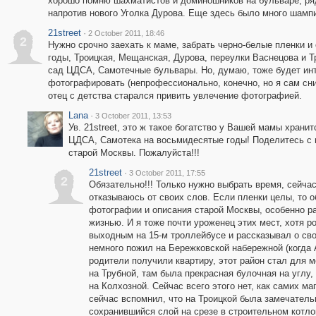
хорошо помню шахматистов и доминошников на бульваре, ря
напротив нового Уголка Дурова. Еще здесь было много шампин
21street
·
2 October 2011, 18:46
2
Нужно срочно заехать к маме, забрать черно-белые пленки и 
годы, Троицкая, Мещанская, Дурова, переулки Васнецова и Т
сад ЦДСА, Самотечные бульвары. Но, думаю, тоже будет инт
фотографировать (непрофессионально, конечно, но я сам сни
отец с детства старался привить увлечение фотографией.
Lana
·
3 October 2011, 13:53
Ув. 21street, это ж такое богатство у Вашей мамы храни
ЦДСА, Самотека на восьмидесятые годы! Поделитесь с 
старой Москвы. Пожалуйста!!!
21street
·
3 October 2011, 17:55
2
Обязательно!!! Только нужно выбрать время, сейчас 
отказываюсь от своих слов. Если пленки целы, то 
фотографии и описания старой Москвы, особенно ра
жизнью. И я тоже почти уроженец этих мест, хотя р
выходным на 15-м троллейбусе и рассказывал о свое
немного пожил на Бережковской набережной (когда А
родители получили квартиру, этот район стал для м
на Трубной, там была прекрасная булочная на угл
на Колхозной. Сейчас всего этого нет, как самих ма
сейчас вспомнил, что на Троицкой была замечател
сохранившийся слой на срезе в строительном котло