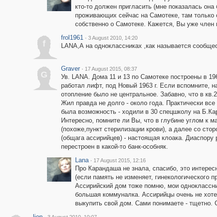
кто-то должен пригласить (мне показалась она 
проживающих сейчас на Самотеке, там только
собственно о Самотеке. Кажется, Вы уже член 
frol1961
·
3 August 2010, 14:20
f
LANA,А на одноклассниках ,как называется сообще
Graver
·
17 August 2015, 08:37
G
Ув. LANA. Дома 11 и 13 по Самотеке построены в 19
работал лифт, под Новый 1963 г. Если вспомните, н
отопление было не центральное. Забавно, что в кв.
Жил правда не долго - около года. Практически все р
была возможность - ходили в 30 спецшколу на Б.Ка
Интересно, помните ли Вы, что в глубине углом к м
(похоже,пункт стерилизации крови), а далее со сто
(общага ассирийцев) - настоящая клоака. Диаспору
перестроен в какой-то банк-особняк.
Lana
·
17 August 2015, 12:16
Про Карандаша не знала, спасибо, это интере
(если память не изменяет, гинекологического п
Ассирийский дом тоже помню, мои одноклассник
большая коммуналка. Ассирийцы очень не хот
выкупить свой дом. Сами понимаете - тщетно. 
lion
·