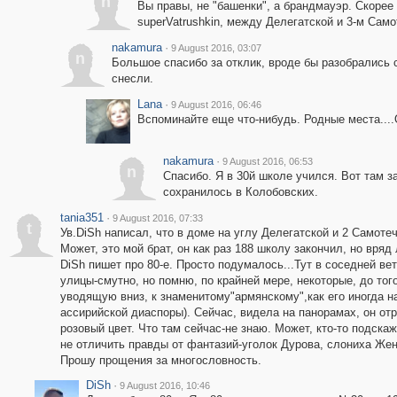
n
Вы правы, не "башенки", а брандмауэр. Скорее 
superVatrushkin, между Делегатской и 3-м Сам
nakamura
·
9 August 2016, 03:07
n
Большое спасибо за отклик, вроде бы разобрались 
снесли.
Lana
·
9 August 2016, 06:46
Вспоминайте еще что-нибудь. Родные места...
nakamura
·
9 August 2016, 06:53
n
Спасибо. Я в 30й школе учился. Вот там з
сохранилось в Колобовских.
tania351
·
9 August 2016, 07:33
t
Ув.DiSh написал, что в доме на углу Делегатской и 2 Самоте
Может, это мой брат, он как раз 188 школу закончил, но вряд
DiSh пишет про 80-е. Просто подумалось...Тут в соседней в
улицы-смутно, но помню, по крайней мере, некоторые, до того
уводящую вниз, к знаменитому"армянскому",как его иногда н
ассирийской диаспоры). Сейчас, видела на панорамах, он от
розовый цвет. Что там сейчас-не знаю. Может, кто-то подска
не отличить правды от фантазий-уголок Дурова, слониха Жен
Прошу прощения за многословность.
DiSh
·
9 August 2016, 10:46