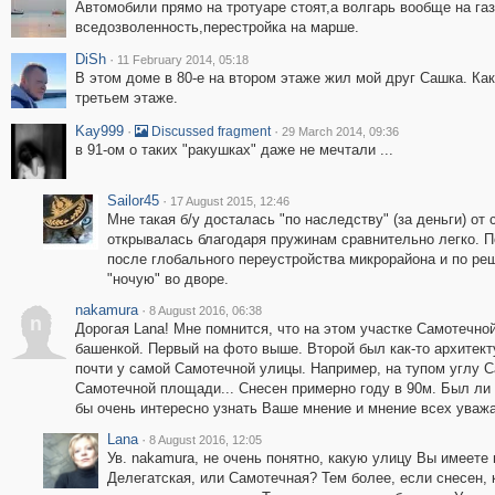
Автомобили прямо на тротуаре стоят,а волгарь вообще на га
вседозволенность,перестройка на марше.
DiSh
·
11 February 2014, 05:18
В этом доме в 80-е на втором этаже жил мой друг Сашка. Как
третьем этаже.
Kay999
·
·
Discussed fragment
29 March 2014, 09:36
в 91-ом о таких "ракушках" даже не мечтали ...
Sailor45
·
17 August 2015, 12:46
Мне такая б/у досталась "по наследству" (за деньги) от 
открывалась благодаря пружинам сравнительно легко. П
после глобального переустройства микрорайона и по реш
"ночую" во дворе.
nakamura
·
8 August 2016, 06:38
n
Дорогая Lana! Мне помнится, что на этом участке Самотечно
башенкой. Первый на фото выше. Второй был как-то архитект
почти у самой Самотечной улицы. Например, на тупом углу С
Самотечной площади... Снесен примерно году в 90м. Был ли
бы очень интересно узнать Ваше мнение и мнение всех уваж
Lana
·
8 August 2016, 12:05
Ув. nakamura, не очень понятно, какую улицу Вы имеете 
Делегатская, или Самотечная? Тем более, если снесен, 