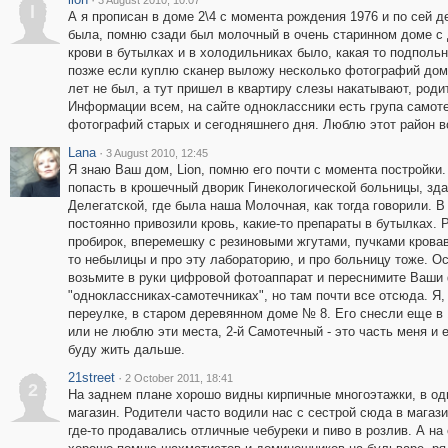
3 August 2010, 10:07
l
А я прописан в доме 2\4 с момента рождения 1976 и по сей д
была, помню сзади был молочный в очень старинном доме с 
крови в бутылках и в холодильниках было, какая то подпольн
позже если куплю сканер выложу несколько фотографий домо
лет не был, а тут пришел в квартиру слезы накатывают, роди
Информации всем, на сайте одноклассники есть група самоте
фотографий старых и сегодняшнего дня. Люблю этот район в
Lana
·
3 August 2010, 12:45
Я знаю Ваш дом, Lion, помню его почти с момента постройки
попасть в крошечный дворик Гинекологической больницы, зд
Делегатской, где была наша Молочная, как тогда говорили. 
постоянно привозили кровь, какие-то препараты в бутылках.
пробирок, вперемешку с резиновыми жгутами, пучками кровав
то небылицы и про эту лабораторию, и про больницу тоже. Ос
возьмите в руки цифровой фотоаппарат и переснимите Ваши 
"одноклассниках-самотечниках", но там почти все отсюда. Я,
переулке, в старом деревянном доме № 8. Его снесли еще в 
или не люблю эти места, 2-й Самотечный - это часть меня и е
буду жить дальше.
21street
·
2 October 2011, 18:41
2
На заднем плане хорошо видны кирпичные многоэтажки, в од
магазин. Родители часто водили нас с сестрой сюда в магаз
где-то продавались отличные чебуреки и пиво в розлив. А н