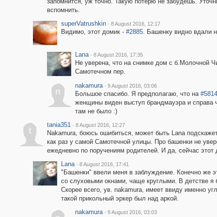
запомнится, уж точно. Такую потерю не забудешь. Уточ
вспомнить.
superVatrushkin
·
8 August 2016, 12:17
Видимо, этот домик -
#2885
. Башенку видно вдали 
Lana
·
8 August 2016, 17:35
Не уверена, что на снимке дом с б.Молочной Чи
Самотечном пер.
nakamura
·
9 August 2016, 03:06
n
Большое спасибо. Я предполагаю, что на
#581
женщины виден выступ брандмауэра и справа чт
там не было :)
tania351
·
8 August 2016, 12:27
t
Nakamura, боюсь ошибиться, может быть Lana подскаже
как раз у самой Самотечной улицы. Про башенки не увер
ежедневно по поручениям родителей. И да, сейчас этот 
Lana
·
8 August 2016, 17:41
"Башенки" ввели меня в заблуждение. Конечно же э
со слуховыми окнами, чаще круглыми. В детстве я 
Скорее всего, ув. nakamura, имеет ввиду именно у
такой прикольный эркер был над аркой.
nakamura
·
9 August 2016, 03:03