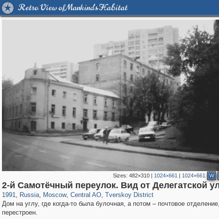
Retro View of Mankind's Habitat
Sizes:
482×310
|
1024×661
|
1024×661
W
319,878
1,407,206
160,021
8,286
29,248
5,916
53,055
2,283
2-й Самотёчный переулок. Вид от Делегатской у
1991
,
Russia
,
Moscow
,
Central AO
,
Tverskoy District
Дом на углу, где когда-то была булочная, а потом – почтовое отделение
перестроен.