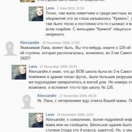
Lana
·
1 June 2010, 11:53
Точно, там жили лимитчики и среди местных м
общежитие это за глаза называлось "Кремль", 
там было тесно и постоянно кто-то съезжал и 
всем скарбом. С жильцами "Кремля" общаться
непринято.
Alexsandre
·
16 November 2009, 17:03
A
Уважаемая Лана, может быть, Вы что-нибудь знаете о 126-ой 
ой ступени, которая располагалась, возможно, во 2-ом Самот
1920?
Lana
·
17 November 2009, 03:53
Аlexsandre,я знаю, что до ВОВ школа была во 2-м Самот
бомбежек в здание попал фугас, были большие разрушен
мя подъездами превратилось в жилой дом. Но номера эт
возможно, и вспомнит что-то про школу № 126.
Alexsandre
·
17 November 2009, 06:15
A
Ув. Лана, с нетерпением жду ответа Вашей мамы. П
Lana
·
18 November 2009, 13:57
Alexsandre, к сожалению, более подробной ин
мама мне не сообщила. Школьное здание было
ступени (тогда это 4 класса, кажется). Но, о у