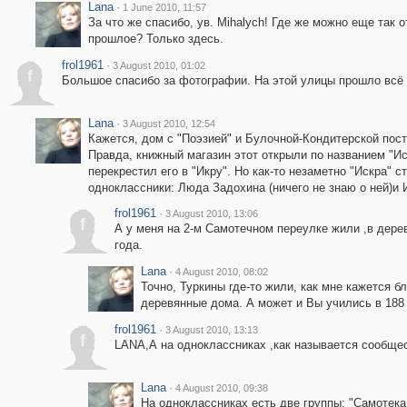
Lana
·
1 June 2010, 11:57
За что же спасибо, ув. Mihalych! Где же можно еще так 
прошлое? Только здесь.
frol1961
·
3 August 2010, 01:02
f
Большое спасибо за фотографии. На этой улицы прошло всё 
Lana
·
3 August 2010, 12:54
Кажется, дом с "Поэзией" и Булочной-Кондитерской пост
Правда, книжный магазин этот открыли по названием "Иск
перекрестил его в "Икру". Но как-то незаметно "Искра" 
одноклассники: Люда Задохина (ничего не знаю о ней)и 
frol1961
·
3 August 2010, 13:06
f
А у меня на 2-м Самотечном переулке жили ,в дере
года.
Lana
·
4 August 2010, 08:02
Точно, Туркины где-то жили, как мне кажется б
деревянные дома. А может и Вы учились в 188
frol1961
·
3 August 2010, 13:13
f
LANA,А на одноклассниках ,как называется сообще
Lana
·
4 August 2010, 09:38
На одноклассниках есть две группы: "Самотека