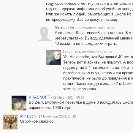
году сровнялось 6 лет и учиться в этой школе 
год не содержит информации об учебных заведе
Или же искать людей, работающих в школе № 1
интересующему Вас вопросу, я напишу.
Alexsandre
·
18 November 2009, 15:34
A
Уважаемая Лана, спасибо за хлопоты. В эт
безрезультатно. Вывод, сделанный мною из
40 назад, а не в солдатики играть.
Lana
·
19 November 2009, 03:25
Ув. Alexsandre, как Вы правы! 40 лет 
Теперь вот и архивы не помогут. А в
подолгу, по 3-4 поколения в одной и т
безобразничал внук, вспоминая проказ
практически не было до повяления в 
семья Вашего деда жила во 2-м Само
хотя бы фамилию.
KRASNOFF
·
29 March 2014, 09:27
Во 2-м Самотёчном переулке в доме 3 находилась школ
справочника 1936 года
Mihalych
·
17 November 2009, 14:10
Огромное спасибо!