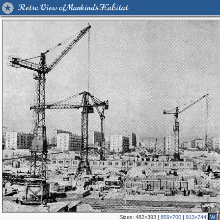
Retro View of Mankind's Habitat
Sizes:
482×393
|
859×700
|
913×744
W