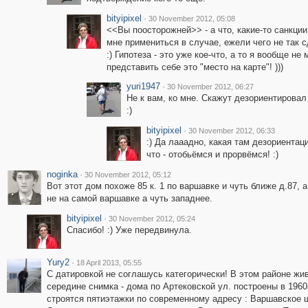
bityipixel
·
30 November 2012, 05:08
<<Вы поосторожней>> - а что, какие-то санкции
мне примениться в случае, ежели чего не так с
:) Гипотеза - это уже кое-что, а то я вообще не 
представить себе это "место на карте"! )))
yuri1947
·
30 November 2012, 06:27
Не к вам, ко мне. Скажут дезориентировал
:)
bityipixel
·
30 November 2012, 06:33
:) Да лааадно, какая там дезориентац
что - отобьёмся и прорвёмся! :)
noginka
·
30 November 2012, 05:12
Вот этот дом похоже 85 к. 1 по варшавке и чуть ближе д.87,
не на самой варшавке а чуть западнее.
bityipixel
·
30 November 2012, 05:24
Спасибо! :) Уже передвинула.
Yury2
·
18 April 2013, 05:55
С датировкой не соглашусь категорически! В этом районе живу
середине снимка - дома по Артековской ул. построены в 1960
строятся пятиэтажки по современному адресу : Варшавское ш.