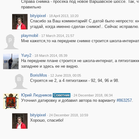
Справа снимка - просека под новое Варшавское шоссе. Так, чт
правильно
bityipixel
·
18 April 2013, 10:20
Спасибо за Ваш комментарий! С датой было непросто: кн
угадай, когда именно сделан снимок!.. Сейчас исправлю
playmobil
·
17 March 2014, 21:57
p
Мне кажется,то на переднем снимке строится школа-интернат
Yury2
·
18 March 2014, 05:39
На переднем плане строится не школа-интернат, а пятиэтажкк
западнее и здесь ее не видно.
BorisMos
·
12 June 2019, 00:05
B
Строятся не 2, а 4 пятиэтажки - 92, 94, 96 и 98.
Юрий Людников
·
24 December 2018, 06:34
Уточнил датировку и добавил автора по варианту
#863257
.
bityipixel
·
24 December 2018, 10:59
Хорошо, спасибо!