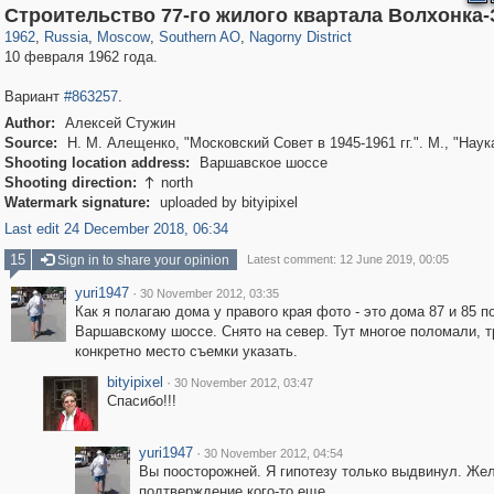
319,861
1,406,842
8,286
21,648
29,243
390
508
2
Строительство 77-го жилого квартала Волхонка
1962
,
Russia
,
Moscow
,
Southern AO
,
Nagorny District
10 февраля 1962 года.
Вариант
#863257
.
Author:
Алексей Стужин
Source:
Н. М. Алещенко, "Московский Совет в 1945-1961 гг.". М., "Наук
Shooting location address:
Варшавское шоссе
Shooting direction:
north

Watermark signature:
uploaded by bityipixel
Last edit 24 December 2018, 06:34
15
Sign in to share your opinion
Latest comment: 12 June 2019, 00:05
yuri1947
·
30 November 2012, 03:35
Как я полагаю дома у правого края фото - это дома 87 и 85 п
Варшавскому шоссе. Снято на север. Тут многое поломали, 
конкретно место съемки указать.
bityipixel
·
30 November 2012, 03:47
Спасибо!!!
yuri1947
·
30 November 2012, 04:54
Вы поосторожней. Я гипотезу только выдвинул. Же
подтверждение кого-то еще.