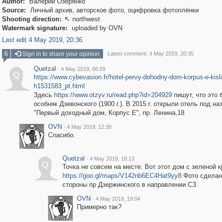
Author:
Валерий Озерянко
Source:
Личный архив, авторское фото, оцифровка фотоплёнки
Shooting direction:
northwest

Watermark signature:
uploaded by OVN
Last edit 4 May 2019, 20:36
6
Sign in to share your opinion
Latest comment: 4 May 2019, 20:35
Quetzal
·
4 May 2019, 06:59
Q
https://www.cybevasion.fr/hotel-pervy-dohodny-dom-korpus-e-kis
h1531583_pt.html
Здесь
https://www.otzyv.ru/read.php?id=204929
пишут, что это
особняк Дзевонского (1900 г.). В 2015 г. открыли отель под н
"Первый доходный дом, Корпус Е", пр. Ленина,18
OVN
·
4 May 2019, 12:38
Спасибо.
Quetzal
·
4 May 2019, 18:13
Q
Точка не совсем на месте. Вот этот дом с зеленой 
https://goo.gl/maps/V142nb6EC4Hat9yy8
Фото сделан
стороны пр Дзержинского в направлении СЗ
OVN
·
4 May 2019, 19:04
Примерно так?