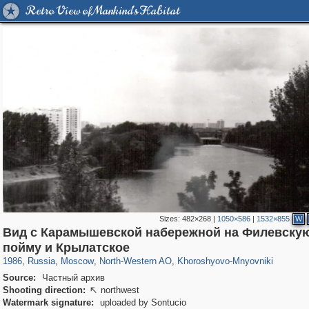
Retro View of Mankind's Habitat
Sizes:
482×268
|
1050×586
|
1532×855
W
Вид с Карамышевской набережной на Филевску
319,878
1,407,206
8,286
8,080
29,248
112
2,367
28
пойму и Крылатское
1986
,
Russia
,
Moscow
,
North-Western AO
,
Khoroshyovo-Mnyovniki
Source:
Частный архив
Shooting direction:
northwest

Watermark signature:
uploaded by Sontucio