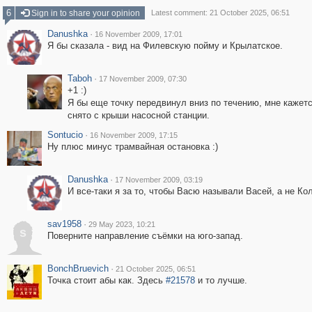
6
Sign in to share your opinion
Latest comment: 21 October 2025, 06:51
Danushka
·
16 November 2009, 17:01
Я бы сказала - вид на Филевскую пойму и Крылатское.
Taboh
·
17 November 2009, 07:30
+1 :)
Я бы еще точку передвинул вниз по течению, мне кажетс
снято с крыши насосной станции.
Sontucio
·
16 November 2009, 17:15
Ну плюс минус трамвайная остановка :)
Danushka
·
17 November 2009, 03:19
И все-таки я за то, чтобы Васю называли Васей, а не Ко
sav1958
·
29 May 2023, 10:21
s
Поверните направление съёмки на юго-запад.
BonchBruevich
·
21 October 2025, 06:51
Точка стоит абы как. Здесь
#21578
и то лучше.