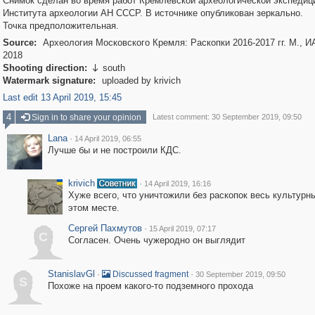
Снимок сделан во время работ Кремлевской археологической экспедиц
Института археологии АН СССР. В источнике опубликован зеркально.
Точка предположительная.
Source:
Археология Московского Кремля: Раскопки 2016-2017 гг. М., И
2018
Shooting direction:
south

Watermark signature:
uploaded by krivich
Last edit 13 April 2019, 15:45
4
Sign in to share your opinion
Latest comment: 30 September 2019, 09:50
Lana
·
14 April 2019, 06:55
Лучше бы и не построили КДС.
krivich
·
14 April 2019, 16:16
Хуже всего, что уничтожили без раскопок весь культурн
этом месте.
Сергей Пахмутов
·
15 April 2019, 07:17
С
Согласен. Очень чужеродно он выглядит
StanislavGl
·
·
Discussed fragment
30 September 2019, 09:50
S
Похоже на проем какого-то подземного прохода