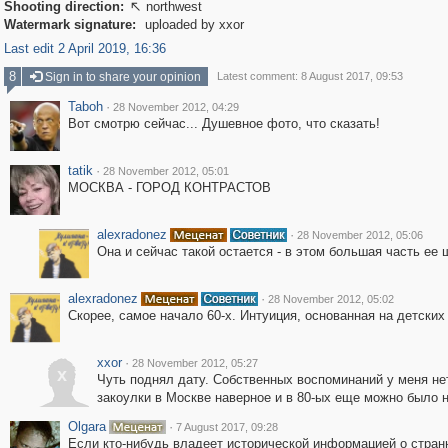
Shooting direction:
northwest

Watermark signature:
uploaded by xxor
Last edit 2 April 2019, 16:36
8
Sign in to share your opinion
Latest comment: 8 August 2017, 09:53
Taboh
·
28 November 2012, 04:29
Вот смотрю сейчас... Душевное фото, что сказать!
tatik
·
28 November 2012, 05:01
МОСКВА - ГОРОД КОНТРАСТОВ
alexradonez
·
28 November 2012, 05:06
Она и сейчас такой остается - в этом большая часть ее 
alexradonez
·
28 November 2012, 05:02
Скорее, самое начало 60-х. Интуиция, основанная на детски
xxor
·
28 November 2012, 05:27
x
Чуть поднял дату. Собственных воспоминаний у меня нет
закоулки в Москве наверное и в 80-ых еще можно было н
Olgara
·
7 August 2017, 09:28
Если кто-нибудь владеет исторической информацией о стран