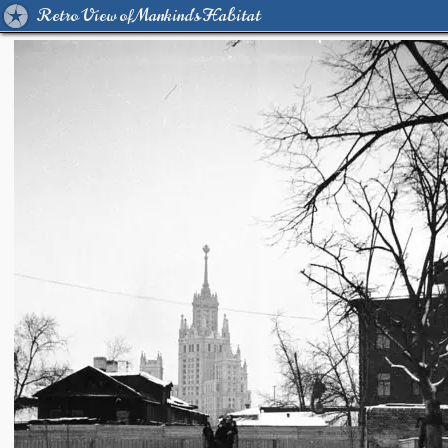
Retro View of Mankind's Habitat