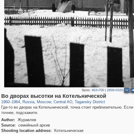
Sizes:
463×700
|
2858×4320
W
319,779
1,406,242
159,978
8,286
29,243
5,916
10,738
402
Во дворах высотки на Котельнической
1960
–
1964
,
Russia
,
Moscow
,
Central AO
,
Tagansky District
Где-то во дворах на Котельнической, точка стоит приблизительно. Если 
точнее, подскажите.
Author:
Журавлев
Source:
семейныхй архив
Shooting location address:
Котельническая