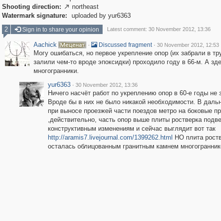
Shooting direction:
northeast

Watermark signature:
uploaded by yur6363
2
Sign in to share your opinion
Latest comment: 30 November 2012, 13:36
Aachick
·
·
Discussed fragment
30 November 2012, 12:53
Могу ошибаться, но первое укрепление опор (их забрали в тр
залили чем-то вроде эпоксидки) проходило году в 66-м. А зде
многогранники.
yur6363
·
30 November 2012, 13:36
Ничего насчёт работ по укреплению опор в 60-е годы не 
Вроде бы в них не было никакой необходимости. В дал
при выносе проезжей части поездов метро на боковые п
,действительно, часть опор выше плиты ростверка подв
конструктивным изменениям и сейчас выглядит вот так
http://aramis7.livejournal.com/1399262.html
НО плита роств
осталась облицованным гранитным камнем многогранник