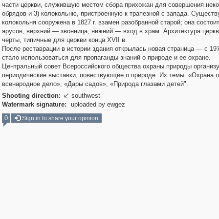
части церкви, служившую местом сбора прихожан для совершения нек
обрядов и 3) колокольню, пристроенную к трапезной с запада. Сущест
колокольня сооружена в 1827 г. взамен разобранной старой; она состоит
ярусов, верхний — звонница, нижний — вход в храм. Архитектура церк
черты, типичные для церкви конца XVII в.
После реставрации в истории здания открылась новая страница — с 1970
стало использоваться для пропаганды знаний о природе и ее охране.
Центральный совет Всероссийского общества охраны природы организу
периодические выставки, повествующие о природе. Их темы: «Охрана
всенародное дело», «Дары садов», «Природа глазами детей".
Shooting direction:
southwest

Watermark signature:
uploaded by ewgez
0
Sign in to share your opinion