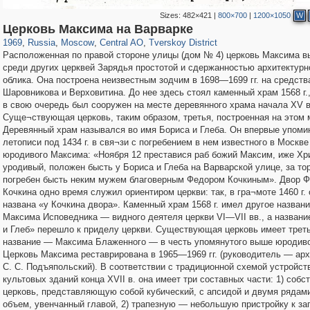
Sizes:
482×421
|
800×700
|
1200×1050
W
319,861
1,406,849
160,009
8,286
29,243
5,916
53,052
2,283
Церковь Максима на Варварке
1969
,
Russia
,
Moscow
,
Central AO
,
Tverskoy District
Расположенная по правой стороне улицы (дом № 4) церковь Максима 
среди других церквей Зарядья простотой и сдержанностью архитектурн
облика. Она построена неизвестным зодчим в 1698—1699 гг. на средств
Шаровникова и Верховитина. До нее здесь стоял каменный храм 1568 г.
в свою очередь был сооружен на месте деревянного храма начала XV в
Суще¬ствующая церковь, таким образом, третья, построенная на этом 
Деревянный храм назывался во имя Бориса и Глеба. Он впервые упоми
летописи под 1434 г. в свя¬зи с погребением в нем известного в Москве
юродивого Максима: «Ноября 12 преставися раб божий Максим, иже Хр
уродивый, положен бысть у Бориса и Глеба на Варварской улице, за тор
погребен бысть неким мужем благоверным Федором Кочкиным». Двор 
Кочкина одно время служил ориентиром церкви: так, в гра¬моте 1460 г. 
названа «у Кочкина двора». Каменный храм 1568 г. имел другое назван
Максима Исповедника — видного деятеля церкви VI—VII вв., а названи
и Глеб» перешло к приделу церкви. Существующая церковь имеет трет
название — Максима Блаженного — в честь упомянутого выше юродиво
Церковь Максима реставрирована в 1965—1969 гг. (руководитель — арх
С. С. Подъяпольский). В соответствии с традиционной схемой устройст
культовых зданий конца XVII в. она имеет три составных части: 1) собс
церковь, представляющую собой кубический, с апсидой и двумя рядам
объем, увенчанный главой, 2) трапезную — небольшую пристройку к за