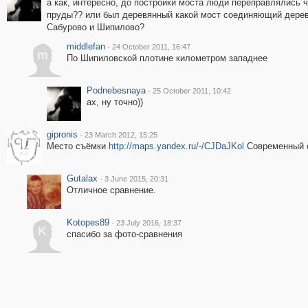
а как, интересно, до постройки моста люди переправлялись 
пруды?? или был деревянный какой мост соединяющий дере
Сабурово и Шипилово?
middlefan
·
24 October 2011, 16:47
m
По Шипиловской плотине километром западнее
Podnebesnaya
·
25 October 2011, 10:42
ах, ну точно))
gipronis
·
23 March 2012, 15:25
Место съёмки
http://maps.yandex.ru/-/CJDaJKol
Современный 
Gutalax
·
3 June 2015, 20:31
Отличное сравнение.
Kotopes89
·
23 July 2016, 18:37
K
спасибо за фото-сравнения