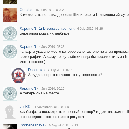
Gutalax
·
16 June 2010, 05:02
Кажется это не сама деревня Шипилово, а Шипиловский хуто
XapumoN
·
·
Discussed fragment
4 July 2010, 05:29
Берёзовая роща - кладбище.
XapumoN
·
4 July 2010, 05:33
На карте указано место которое запечатлено на этой прекрас
фотографии. А саму точку съёмки надо бы переместить за Б
мост ( южнее ).
Danushka
·
4 July 2010, 16:05
А куда конкретно нужно точку перенести?
XapumoN
·
4 July 2010, 16:20
А теперь она на месте.....
vod36
·
24 November 2010, 09:59
v
как бы фото посмотреть в полный размер? в детстве жил в 
нет ни одного фото с такого ракурса
Podnebesnaya
·
15 August 2011, 14:13