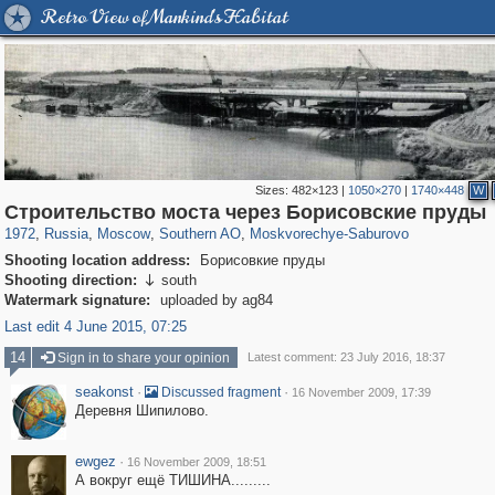
Retro View of Mankind's Habitat
Sizes:
482×123
|
1050×270
|
1740×448
W
319,882
1,407,406
8,286
21,648
29,248
390
981
2
Строительство моста через Борисовские пруды
1972
,
Russia
,
Moscow
,
Southern AO
,
Moskvorechye-Saburovo
Shooting location address:
Борисовкие пруды
Shooting direction:
south

Watermark signature:
uploaded by ag84
Last edit 4 June 2015, 07:25
14
Sign in to share your opinion
Latest comment: 23 July 2016, 18:37
seakonst
·
·
Discussed fragment
16 November 2009, 17:39
Деревня Шипилово.
ewgez
·
16 November 2009, 18:51
А вокруг ещё ТИШИНА.........