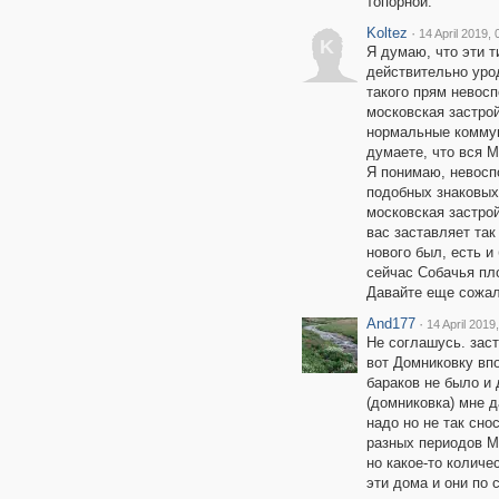
топорной.
Koltez
·
14 April 2019, 
K
Я думаю, что эти т
действительно урод
такого прям невос
московская застрой
нормальные коммун
думаете, что вся М
Я понимаю, невосп
подобных знаковых
московская застрой
вас заставляет так
нового был, есть и
сейчас Собачья пло
Давайте еще сожале
And177
·
14 April 2019
Не соглашусь. заст
вот Домниковку впо
бараков не было и 
(домниковка) мне 
надо но не так сно
разных периодов М
но какое-то количе
эти дома и они по 