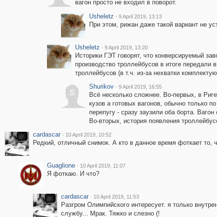
вагон просто не входил в поворот.
Usheletz
·
9 April 2019, 13:13
При этом, рижан даже такой вариант не ус
Usheletz
·
9 April 2019, 13:20
Историки ГЭТ говорят, что конверсируемый зав
производство троллейбусов в итоге передали в
троллейбусов (в т.ч. из-за нехватки комплекту
Shurikov
·
9 April 2019, 16:55
S
Всё несколько сложнее. Во-первых, в Риг
кузов а готовых вагонов, обычно только по
перепугу - сразу заузили оба борта. Ваго
Во-вторых, история появления троллейбус
cardascar
·
10 April 2019, 10:52
Редкий, отличный снимок. А кто в данное время фоткает то, 
Guaglione
·
10 April 2019, 11:07
Я фоткаю. И что?
cardascar
·
10 April 2019, 11:53
Разгром Олимпийского интересует. я только внутрен
службу... Мрак. Тяжко и слезно (!