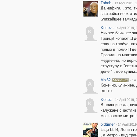
Taboh
·
13 April 2019, 
Да нифига... это, 
застройка всех эти
ближайшее замкадь
Koltez
·
14 April 2019, 
K
Ничосе ближнее зам
Троицк! копают...Г
сову на глобус нат
прямо в полях! Где
Правильно-маятнико
медленно, но верн
структуру в "святы
денег" , все купим..
Alx52
·
14 
A
Конечно, ближнее.
где-то.
Koltez
·
14 April 2019, 
K
В принципе да, ник
калужане счастлив
московское метро !
oldtimer
·
14 April 2019
Еще В. И, Ленин го
, а метро - вид тра