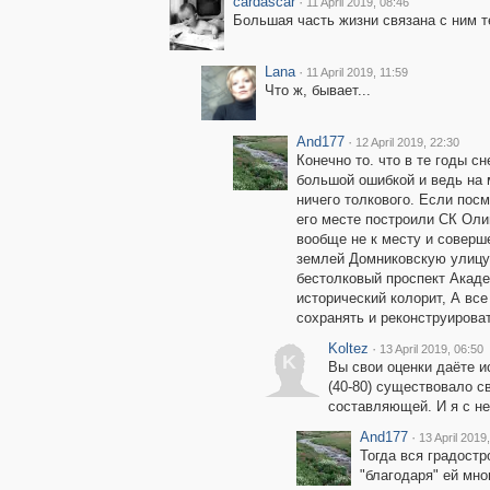
cardascar
·
11 April 2019, 08:46
Большая часть жизни связана с ним т
Lana
·
11 April 2019, 11:59
Что ж, бывает...
And177
·
12 April 2019, 22:30
Конечно то. что в те годы 
большой ошибкой и ведь на 
ничего толкового. Если посм
его месте построили СК Оли
вообще не к месту и соверш
землей Домниковскую улицу 
бестолковый проспект Акаде
исторический колорит, А все
сохранять и реконструироват
Koltez
·
13 April 2019, 06:50
K
Вы свои оценки даёте и
(40-80) существовало с
составляющей. И я с не
And177
·
13 April 2019
Тогда вся градост
"благодаря" ей мно