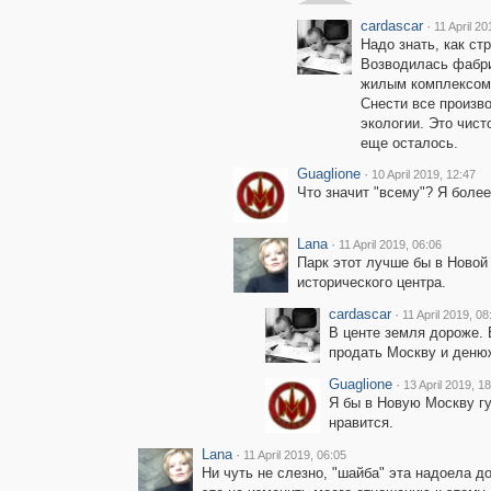
cardascar
·
11 April 20
Надо знать, как ст
Возводилась фабри
жилым комплексом 
Снести все произво
экологии. Это чист
еще осталось.
Guaglione
·
10 April 2019, 12:47
Что значит "всему"? Я боле
Lana
·
11 April 2019, 06:06
Парк этот лучше бы в Новой
исторического центра.
cardascar
·
11 April 2019, 08
В центе земля дороже. 
продать Москву и денюж
Guaglione
·
13 April 2019, 1
Я бы в Новую Москву гу
нравится.
Lana
·
11 April 2019, 06:05
Ни чуть не слезно, "шайба" эта надоела д