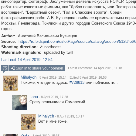
кинооператор, фотограф. Заслуженный деятель искусств РСФСР. Среди
работ такие известные фильмы, как "Добро пожаловать, или Посторонн
воспрещён", "Бархатный сезон", "Гол в Спасские ворота". Среди
фотографических работ А.В. Кузнецова наиболее примечательны серии
Москвы, Ленинграда, Тбилиси и других городов Советского Союза 1940-
годов.
Author:
Анатолий Васильевич Кузнецов
Source:
https://ru.bidspirit.com/ui/lotPage/source/catalog/auction/5128/lot/
Shooting direction:
northeast

Watermark signature:
uploaded by twill
Last edit 14 April 2019, 12:54
75
Sign in to share your opinion
Latest comment: 14 April 2019, 11:18
Mihalych
·
·
8 April 2019, 15:14
Edited 8 April 2019, 16:58
Похоже, что где-то здесь:
#728813
или поблизости...
Lana
·
8 April 2019, 17:28
Сразу вспомнился Самарский.
Mihalych
·
8 April 2019, 18:17
Вот и мне тоже.
Ziatz
·
8 April 2019, 15:35