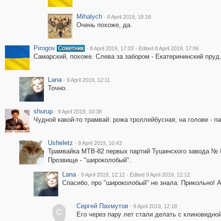
Mihalych
·
8 April 2019, 18:18
Очень похоже, да.
Pirogov
·
·
8 April 2019, 17:03
Edited 8 April 2019, 17:06
Самарский, похоже. Слева за забором - Екатерининский пруд
Lana
·
9 April 2019, 12:11
Точно.
shurup
·
9 April 2019, 10:38
Чудной какой-то трамвай: рожа троллейбусная, на голове - па
Usheletz
·
9 April 2019, 10:43
Трамвайка МТВ-82 первых партий Тушинского завода № 8
Прозвище - "широколобый".
Lana
·
·
9 April 2019, 12:12
Edited 9 April 2019, 12:12
Спасибо, про "широколобый" не знала. Прикольно! А
Сергей Пахмутов
·
9 April 2019, 12:18
С
Его через пару лет стали делать с клиновидной