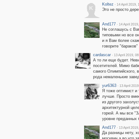
Koltez
·
14 April 2019, 
K
Это не просто дере
And177
·
14 April 2019
Не соглашусь с Ва
типовыми но все он
и я Вам более скаж
говорите "бараков"
cardascar
·
13 April 2019, 08
А то ли еще будет. Не
посетителей. Мимо бабк
самого Олимпийского, в
рода немаленькие заве
yur6363
·
13 April 2019
Я тоже оптимист и 
лучше. Просто вмес
из другого захолус
архитектурной целе
горюй. А мы все "З
уровне преданных 
And177
·
13 April 2019
Да разницы нету, х
москвич а во что з