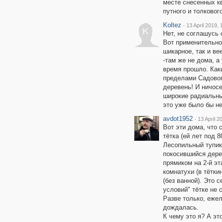
месте снесенных кв
путного и толкового
Koltez
·
13 April 2019, 
K
Нет, не соглашусь 
Вот применительно
шикарное, так и ве
-там же не дома, а
время прошло. Как
пределами Садовог
деревень! И ничосе
широкие радиальные
это уже было бы н
avdot1952
·
13 April 2
Вот эти дома, что 
тётка (ей лет под 
Лесопильный тупик
покосившийся дере
прямиком на 2-й эт
комнатухи (в тётки
(без ванной). Это 
условий" тётке не 
Разве только, ежел
дождалась.
К чему это я? А эт