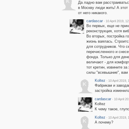
K
Да ладно вам расстраиватьс
в Москву люди жить! А этот
от него никакого.
cardascar
·
10 April 2019, 12
Во первых, еще не прин
реконструкция, хотя виб
Во вторых, постройка г
жизнь ваялась. Строит
для сотрудников. Что с
перечисленного и снесе
фонда. Только для ден
величают - для комфорт
тот кретин, извините за
силы "всевышние", вам
Koltez
·
10 April 2019, 
K
Фабрикам и завода
застройка изменил
cardascar
·
10 April 2
Koltez
К чему такое, глуп
Koltez
·
10 April 2019, 
K
А почему?