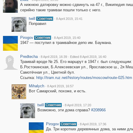
А нижнюю датировку можно сдвинуть на 47 г., Википедия пиш
серийно такие трамваи пошли только с него.
twill
·
8 April 2019, 15:41
Поправил
Pirogov
·
8 April 2019, 15:40
1947 — поступил в трамвайное депо им. Баумана.
Predtecha
·
·
8 April 2019, 16:39
Edited 8 April 2019, 16:40
P
Трамвай вроде № 25. Его маршрут в 1947 г. был следующим:
Б.Ростокинская, Б.Алексеевская ул., Ярославское ш., 2я Мещ
Самотёчная ул., Цветной бул.
Ссылка:
http://tram.ruz.net/history/routes/moscow/route-025.htm
Mihalych
·
8 April 2019, 16:57
Вот Самарский, похоже, и есть.
twill
·
8 April 2019, 17:20
Возможно, эти дома справа?
#208966
Pirogov
·
8 April 2019, 17:36
Да. Три коротких деревянных дома, за ними д