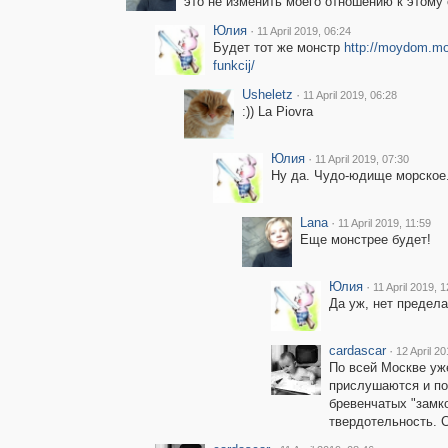
это не изменить моего отношению к этому
Юлия
·
11 April 2019, 06:24
Будет тот же монстр
http://moydom.mos
funkcij/
Usheletz
·
11 April 2019, 06:28
:)) La Piovra
Юлия
·
11 April 2019, 07:30
Ну да. Чудо-юдище морское
Lana
·
11 April 2019, 11:59
Еще монстрее будет!
Юлия
·
11 April 2019, 
Да уж, нет предел
cardascar
·
12 April 2
По всей Москве уже
прислушаются и по
бревенчатых "замков
твердотельность. С