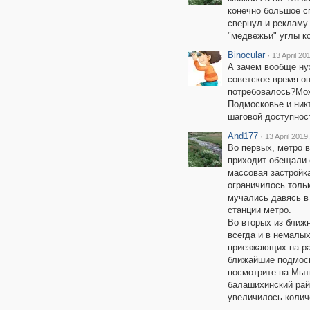
конечно большое с
свернул и рекламу 
"медвежьи" углы ко
Binocular
·
13 April 20
А зачем вообще ну
советское время он
потребовалось?Мож
Подмосковье и никт
шаговой доступнос
And177
·
13 April 2019
Во первых, метро 
приходит обещали 
массовая застройк
ограничилось толь
мучались давясь в
станции метро.
Во вторых из ближ
всегда и в немалых
приезжающих на ра
ближайшие подмоск
посмотрите на Мыт
балашихинский райо
увеличилось колич