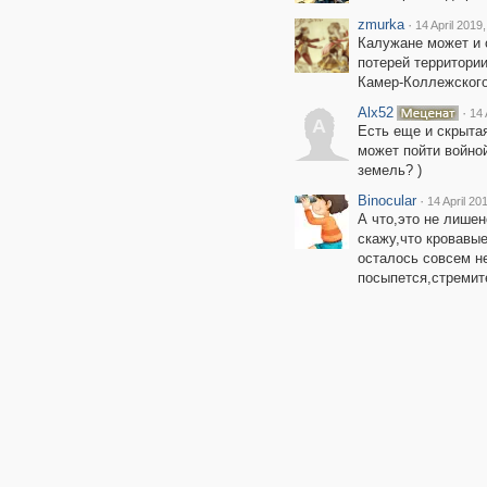
zmurka
·
14 April 2019
Калужане может и 
потерей территории
Камер-Коллежского
Alx52
·
14 
A
Есть еще и скрыта
может пойти войной
земель? )
Binocular
·
14 April 20
А что,это не лише
скажу,что кровавы
осталось совсем не
посыпется,стремит