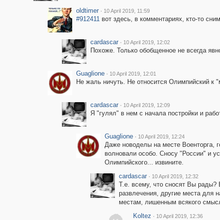
oldtimer
·
10 April 2019, 11:59
#912411
вот здесь, в комментариях, кто-то сни
cardascar
·
10 April 2019, 12:02
Похоже. Только обобщенное не всегда явно.
Guaglione
·
10 April 2019, 12:01
Не жаль ничуть. Не относится Олимпийский к "
cardascar
·
10 April 2019, 12:09
Я "гулял" в нем с начала постройки и рабо
Guaglione
·
10 April 2019, 12:24
Даже новоделы на месте Военторга, г
волновали особо. Сносу "России" и ус
Олимпийского... извините.
cardascar
·
10 April 2019, 12:32
Т.е. всему, что сносят Вы рады? 
развлечения, другие места для н
местам, лишенным всякого смыс
Koltez
·
10 April 2019, 12:36