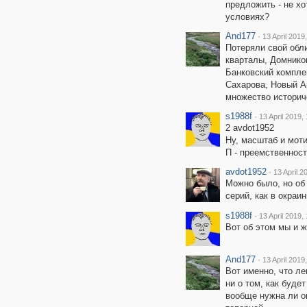
предложить - не хо
условиях?
And177
·
13 April 2019
Потеряли свой обл
кварталы, Домнико
Банковский компле
Сахарова, Новый А
множество историче
s1988f
·
13 April 2019,
2 avdot1952
Ну, масштаб и моти
П - преемственност
avdot1952
·
13 April 2
Можно было, но об
серий, как в окраи
s1988f
·
13 April 2019,
Вот об этом мы и 
And177
·
13 April 2019
Вот именно, что л
ни о том, как буде
вообще нужна ли он