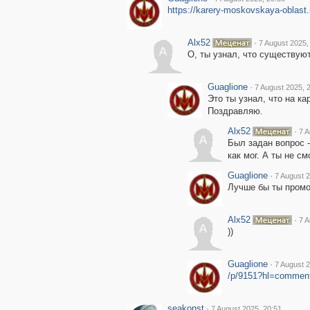
https://karery-moskovskaya-oblas
Alx52
·
7 August 2025,
A
О, ты узнал, что существуют
Guaglione
·
7 August 2025, 
Это ты узнал, что на ка
Поздравляю.
Alx52
·
7 A
A
Был задан вопрос 
как мог. А ты не см
Guaglione
·
7 August 2
Лучше бы ты промо
Alx52
·
7 A
A
))
Guaglione
·
7 August 2
/p/9151?hl=commen
seakonst
·
7 August 2025, 20:51