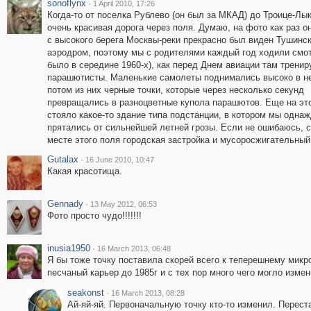
sonoflynx
·
1 April 2010, 17:26
Когда-то от поселка Рублево (он был за МКАД) до Троице-Лы
очень красивая дорога через поля. Думаю, на фото как раз о
с высокого берега Москвы-реки прекрасно был виден Тушинс
аэродром, поэтому мы с родителями каждый год ходили смот
было в середине 1960-х), как перед Днем авиации там трени
парашютисты. Маленькие самолеты поднимались высоко в не
потом из них черные точки, которые через несколько секунд
превращались в разноцветные купола парашютов. Еще на эт
стояло какое-то здание типа подстанции, в котором мы одна
прятались от сильнейшей летней грозы. Если не ошибаюсь, с
месте этого поля городская застройка и мусоросжигательный
Gutalax
·
16 June 2010, 10:47
Какая красотища.
Gennady
·
13 May 2012, 06:53
Фото просто чудо!!!!!!!
inusia1950
·
16 March 2013, 06:48
Я бы тоже точку поставила скорей всего к теперешнему микр
песчаный карьер до 1985г и с тех пор много чего могло измен
seakonst
·
16 March 2013, 08:28
Ай-яй-яй. Первоначальную точку кто-то изменил. Перест