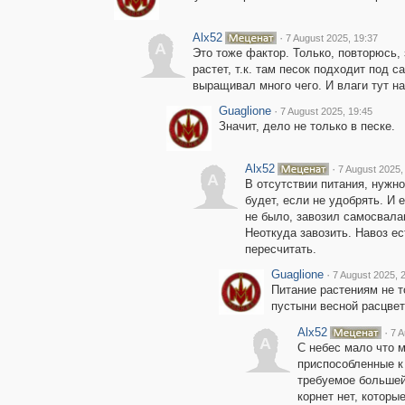
Alx52
·
7 August 2025, 19:37
A
Это тоже фактор. Только, повторюсь, 
растет, т.к. там песок подходит под 
выращивал много чего. И влаги тут н
Guaglione
·
7 August 2025, 19:45
Значит, дело не только в песке.
Alx52
·
7 August 2025,
A
В отсутствии питания, нужно
будет, если не удобрять. И 
не было, завозил самосвалам
Неоткуда завозить. Навоз ес
пересчитать.
Guaglione
·
7 August 2025, 
Питание растениям не т
пустыни весной расцвет
Alx52
·
7 A
A
С небес мало что м
приспособленные к 
требуемое большей 
корнет нет, которы