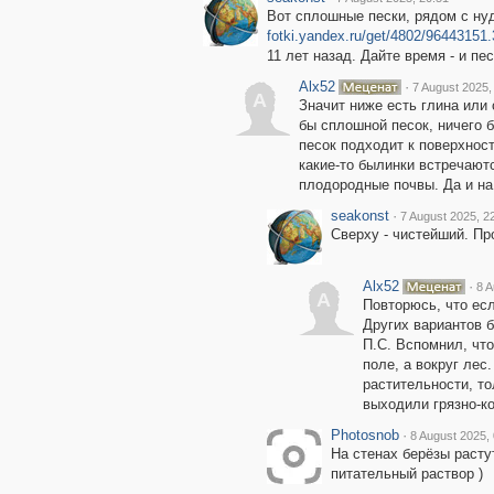
Вот сплошные пески, рядом с ну
fotki.yandex.ru/get/4802/96443151
11 лет назад. Дайте время - и пес
Alx52
·
7 August 2025,
A
Значит ниже есть глина или
бы сплошной песок, ничего б
песок подходит к поверхност
какие-то былинки встречаютс
плодородные почвы. Да и на
seakonst
·
7 August 2025, 2
Сверху - чистейший. Про
Alx52
·
8 A
A
Повторюсь, что есл
Других вариантов б
П.С. Вспомнил, что
поле, а вокруг лес
растительности, то
выходили грязно-к
Photosnob
·
8 August 2025,
На стенах берёзы расту
питательный раствор )