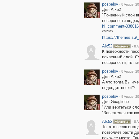
pospelov
·
8 August 20
Для Alx52
"Почвенный слой ви
поверхности подход
hl=comment-338016
*******
https://7themes.su/
Alx52
·
8 A
A
К поверхности пес
почвенный слой. С
поверхности, то ник
pospelov
·
8 August 20
Для Alx52
А что тогда Вы име
подходят пески"?
pospelov
·
8 August 20
Для Guaglione
"Или вертеться сло
"Завертелся как кожа
Alx52
·
8 A
A
То, что песок выхо
позволяет расти д
похожее место. Та