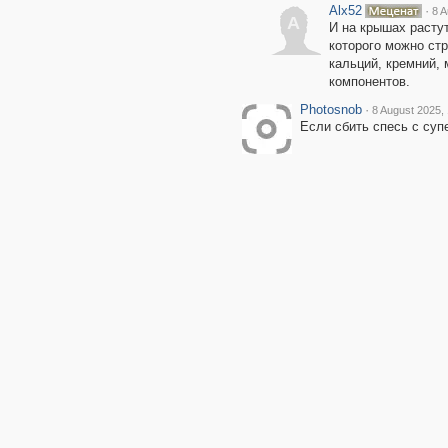
Alx52
·
8 A
A
И на крышах растут
которого можно ст
кальций, кремний, 
компонентов.
Photosnob
·
8 August 2025,
Если сбить спесь с суп