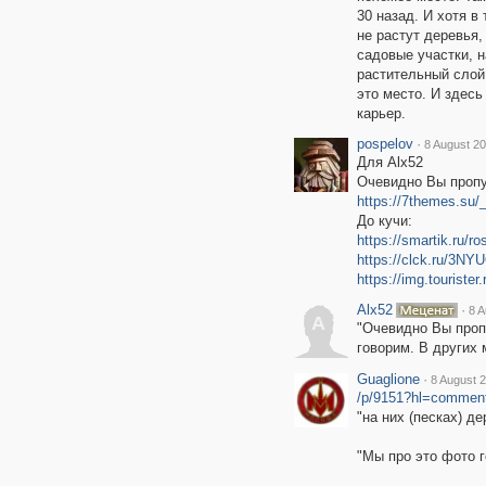
30 назад. И хотя в
не растут деревья,
садовые участки, н
растительный слой
это место. И здесь
карьер.
pospelov
·
8 August 20
Для Alx52
Очевидно Вы пропу
https://7themes.su/
До кучи:
https://smartik.ru/r
https://clck.ru/3NY
https://img.tourister.
Alx52
·
8 A
A
"Очевидно Вы проп
говорим. В других 
Guaglione
·
8 August 2
/p/9151?hl=commen
"на них (песках) де
"Мы про это фото г