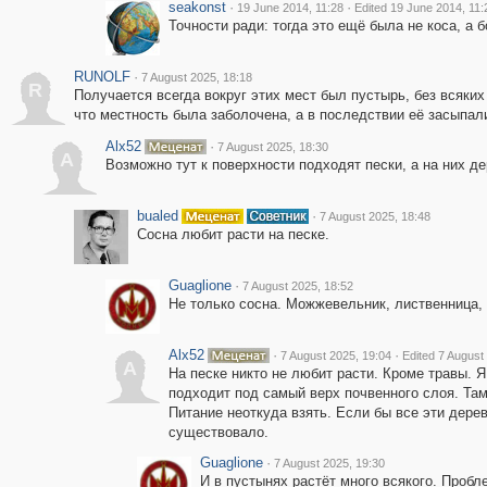
seakonst
·
·
19 June 2014, 11:28
Edited 19 June 2014, 11:
Точности ради: тогда это ещё была не коса, а 
RUNOLF
·
7 August 2025, 18:18
R
Получается всегда вокруг этих мест был пустырь, без всяких
что местность была заболочена, а в последствии её засыпал
Alx52
·
7 August 2025, 18:30
A
Возможно тут к поверхности подходят пески, а на них де
bualed
·
7 August 2025, 18:48
Сосна любит расти на песке.
Guaglione
·
7 August 2025, 18:52
Не только сосна. Можжевельник, лиственница, е
Alx52
·
·
7 August 2025, 19:04
Edited 7 August
A
На песке никто не любит расти. Кроме травы. 
подходит под самый верх почвенного слоя. Там 
Питание неоткуда взять. Если бы все эти дерев
существовало.
Guaglione
·
7 August 2025, 19:30
И в пустынях растёт много всякого. Пробле