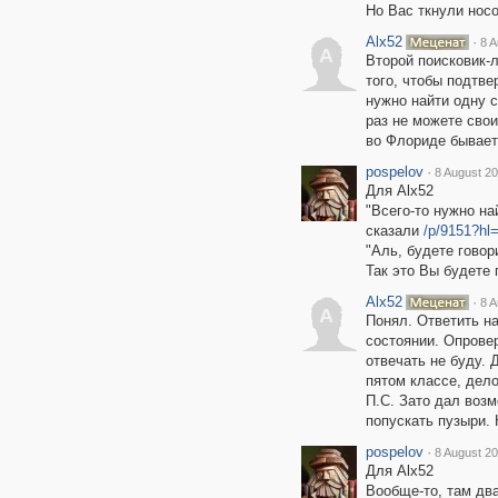
Но Вас ткнули носо
Alx52
·
8 A
A
Второй поисковик-
того, чтобы подтве
нужно найти одну с
раз не можете свои
во Флориде бывает,
pospelov
·
8 August 20
Для Alx52
"Всего-то нужно на
сказали
/p/9151?h
"Аль, будете говори
Так это Вы будете г
Alx52
·
8 A
A
Понял. Ответить н
состоянии. Опрове
отвечать не буду. 
пятом классе, дело
П.С. Зато дал возм
попускать пузыри. 
pospelov
·
8 August 20
Для Alx52
Вообще-то, там два