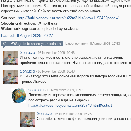
На дальнем плане – дома по Живописной улице на высоком щукинском 
Под крутыми склонами был пляж, пользовавшийся большой популярно
окрестных жителей. Сейчас часть его ещё сохранилась.
Source:
http://fotki.yandex.ru/users/tu22m3-bis/view/119242?page=1
Shooting direction:
northeast

Watermark signature:
uploaded by seakonst
Last edit 8 August 2025, 20:27
81
Sign in to share your opinion
Latest comment: 8 August 2025, 17:53
Sontucio
·
16 November 2009, 10:46
Или с тех пор местность сильно заросла или точка очень
приблизительно поставлена. Нынче такого вида с этого места
Sontucio
·
16 November 2009, 10:48
В 1963 году это была основная дорога из центра Москвы в Ст
Троице-Лыково.
seakonst
·
16 November 2009, 11:18
Поскольку интересуетесь московским северо-западом, 
посмотреть (если ещё не видели):
http://alexvess.livejournal.com/29743.html#cutid1
Sontucio
·
16 November 2009, 16:28
Спасибо, отличные фото, половину из них ранее не 