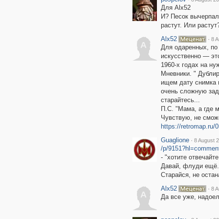
Для Alx52
И? Песок вычерпали
растут. Или растут?
Alx52
·
8 A
A
Для одаренных, по 
искусственно — эт
1960-х годах на н
Мневники. " Дублир
ищем дату снимка 
очень сложную зада
старайтесь...
П.С. "Мама, а где м
Чувствую, не смож
https://retromap.r
Guaglione
·
8 August 2
/p/9151?hl=commen
- "хотите отвечайт
Давай, флуди ещё.
Старайся, не остан
Alx52
·
8 A
A
Да все уже, надое