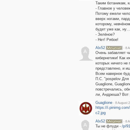
Таким ботаникам, к
- Главное у челове
Потому ежели чело
вверх ногами, пард
которому, невчёном
будет уже как, ну
- Зелёное?
- Нет! Рябое!
Alx52
·
8 A
A
Очень забавляет ч
кибернетики! Как и
которых ничего не 
представлено, и ищ
Всем наверное буде
П.С. "pospelov Для
Guaglione, Guaglion
повстречались, об
ли, Андрюша? Вот р
Guaglione
·
8 August 2
https://i.pinimg.co
c2.jpg
Alx52
·
8 A
A
Ты не флуди -
/p/9