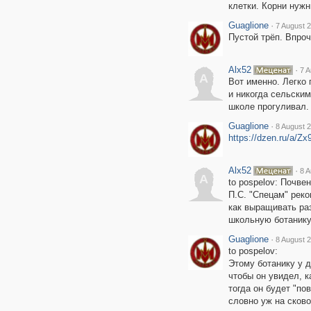
клетки. Корни нужн
Guaglione
·
7 August 2
Пустой трёп. Впроч
Alx52
·
7 A
A
Вот именно. Легко 
и никогда сельским
школе прогуливал.
Guaglione
·
8 August 2
https://dzen.ru/a/
Alx52
·
8 A
A
to pospelov: Почве
П.С. "Спецам" реко
как выращивать ра
школьную ботанику.
Guaglione
·
8 August 2
to pospelov:
Этому ботанику у д
чтобы он увидел, к
тогда он будет "по
словно уж на сково