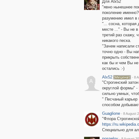
Для Alx52
"явно нынешнее пок
поколение именно? 
разумению имел в в
"... сосна, котора
месте ..." - Вы не 
третий раз скажу, 
никакого песка.
"Зачем написали ст
точно одно - Вы н
прикрыть собствен
как бы и чем Вы н
остались :-)
Alx52
·
8 A
A
"Строгинский зато
округлой формы" -
сильно умных, что
" Песчаный карьер 
способом добывают
Guaglione
·
8 August 2
"Флора Строгинско
https://ru.wikipedia
Специально для ал
pospelov
·
8 August 20