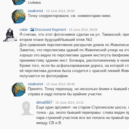
съёмка.
seakonst
·
19 June 2014, 09:50
Точку скорректировали, см. комментарии ниже.
valar
·
·
Discussed fragment
19 June 2014, 08:59
Я считаю, что этот фотоснимок сделан на ул. Таманской, при
втором плане будущий/бывший пляж №2.
Для сравнения перспективное раскрытие домов по Живописн
Заметно, что перспектива зданий по Живописной улице на э
хорошо это видно по перспективе здания института биофизи
приземистому зданию инст. Бочвара, расположенному в низин
Кроме того, если бы асфальтированная дорога, на которой с
её перспектива должна была сходится с красной линией Жив
получается по фотографии.
seakonst
·
19 June 2014, 09:48
Принято. Точку переношу, но несколько ближе к бывшей 
справа в кадр попали бы крайние участки.
dima0667
·
19 June 2014, 10:31
d
Еще один аргумент: на старом Строгинском шоссе, 
точка - да, около бывшей переправы: слева виден 
пара строений участков все же попала на правый кр
между СВ и В.