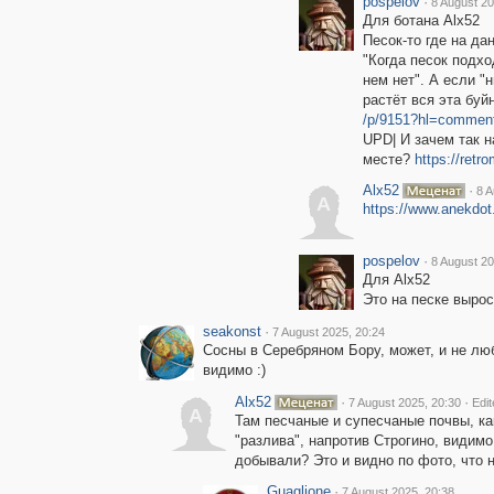
pospelov
·
8 August 20
Для ботана Alx52
Песок-то где на да
"Когда песок подхо
нем нет". А если "
растёт вся эта буй
/p/9151?hl=commen
UPD| И зачем так н
месте?
https://ret
Alx52
·
8 A
A
https://www.anekdot
pospelov
·
8 August 20
Для Alx52
Это на песке выро
seakonst
·
7 August 2025, 20:24
Сосны в Серебряном Бору, может, и не люб
видимо :)
Alx52
·
·
7 August 2025, 20:30
Edit
A
Там песчаные и супесчаные почвы, как
"разлива", напротив Строгино, видим
добывали? Это и видно по фото, что 
Guaglione
·
7 August 2025, 20:38