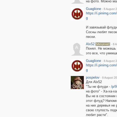
на фото. Можно ма
Guaglione
·
8 August 2
https://i.pinimg.co
g
И завязывай флуди
Сосны любят песок
пески.
Alx52
·
8 A
A
Понял. Не можешь 
это все, что умееш
Guaglione
·
8 August 2
https://i.pinimg.co
g
pospelov
·
8 August 20
Для Alx52
"Ты не флуди -
/p/
на фото" - Ха-ха-ха
Вы не в состоянии 
этот флуд? Напомн
на них деревья не 
свою глупость под
любит расти".