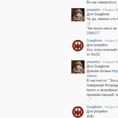
Во как завертелся,
pospelov
·
8 August 20
Для Guaglione
Ну да, именно это 
:-)
"На песке никто не
3380177
Guaglione
·
8 August 2
Для pospelov
Ага, классический
от Alx52
pospelov
·
8 August 20
Для Guaglione
Добьём ботана
http
clausa
В частности: "Эта 
побережий Флориды
болот и эвтрофных
произрастающий, в
..."
Guaglione
·
8 August 2
Для pospelov
👍👍