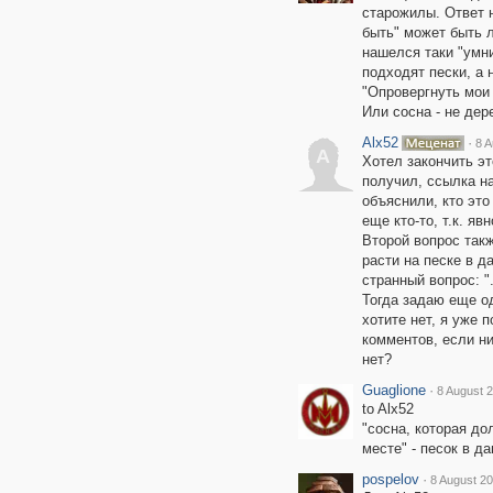
старожилы. Ответ 
быть" может быть л
нашелся таки "умн
подходят пески, а н
"Опровергнуть мои 
Или сосна - не дере
Alx52
·
8 A
A
Хотел закончить эт
получил, ссылка на
объяснили, кто это
еще кто-то, т.к. я
Второй вопрос такж
расти на песке в д
странный вопрос: ".
Тогда задаю еще о
хотите нет, я уже 
комментов, если ни
нет?
Guaglione
·
8 August 2
to Alx52
"сосна, которая до
месте" - песок в д
pospelov
·
8 August 20