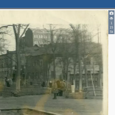
1
15
5k