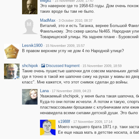
ewgez
·
15 November 2009, 17:47
Это наверное где то 1958-63 годы. Дом очень похож
таких вроде бы там не было.
MadMax
·
3 October 2010, 08:37
M
Виталий, это и есть Таганка, вернее Большой Фак
Факельному. Это сквер школы №465. Народная улиц
Товарищеской улицы. На заднем плане - Буровский 
Lesnik1900
·
15 November 2009, 15:57
В правом верхнем углу не дом 4 по Народной улице?
shchipok
·
·
Discussed fragment
15 November 2009, 18:59
Такие очень пушистые шапочки для совсем маленьких детей (
где я точно в такой же шапочке сижу на руках у мамы во дво
класс". Мне кажется, что этот снимок сделан до войны.
Lana
·
17 November 2009, 04:23
Уважаемый shchipok, у меня была такая шапочка, бе
Куда-то они потом исчезли. А потом и такую, спор
пластмассовыми брошками с клубничками или ежикам
ненавидела всеми силами детской души. Это было в
s1988f
·
17 November 2009, 17:14
Моего младшего брата 1971 г.р. таки заст
Ее еще наша мать в детстве носила, а баб