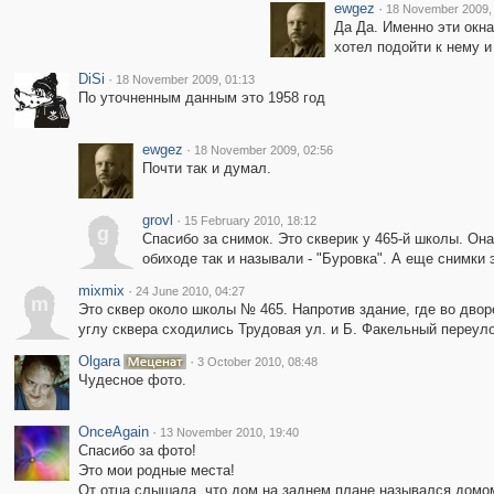
ewgez
·
18 November 2009,
Да Да. Именно эти окна
хотел подойти к нему и
DiSi
·
18 November 2009, 01:13
По уточненным данным это 1958 год
ewgez
·
18 November 2009, 02:56
Почти так и думал.
grovl
·
15 February 2010, 18:12
g
Спасибо за снимок. Это скверик у 465-й школы. Он
обиходе так и называли - "Буровка". А еще снимки 
mixmix
·
24 June 2010, 04:27
m
Это сквер около школы № 465. Напротив здание, где во двор
углу сквера сходились Трудовая ул. и Б. Факельный переуло
Olgara
·
3 October 2010, 08:48
Чудесное фото.
OnceAgain
·
13 November 2010, 19:40
Спасибо за фото!
Это мои родные места!
От отца слышала, что дом на заднем плане назывался домом