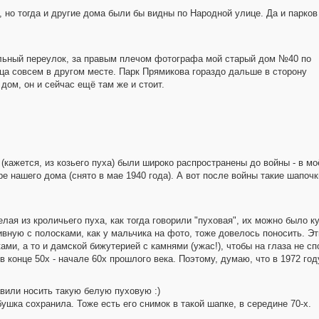
, но тогда и другие дома были бы видны по Народной улице. Да и парков
ельный переулок, за правым плечом фотографа мой старый дом №40 по
а совсем в другом месте. Парк Прямикова гораздо дальше в сторону
дом, он и сейчас ещё там же и стоит.
кажется, из козьего пуха) были широко распространены до войны - в м
ре нашего дома (снято в мае 1940 года). А вот после войны такие шапоч
лая из кроличьего пуха, как тогда говорили "пуховая", их можно было ку
тивную с полосками, как у мальчика на фото, тоже довелось поносить. Э
и, а то и дамской бижутерией с камнями (ужас!), чтобы на глаза не сп
 конце 50х - начале 60х прошлого века. Поэтому, думаю, что в 1972 год
авили носить такую белую пуховую :)
ушка сохранила. Тоже есть его снимок в такой шапке, в середине 70-х.