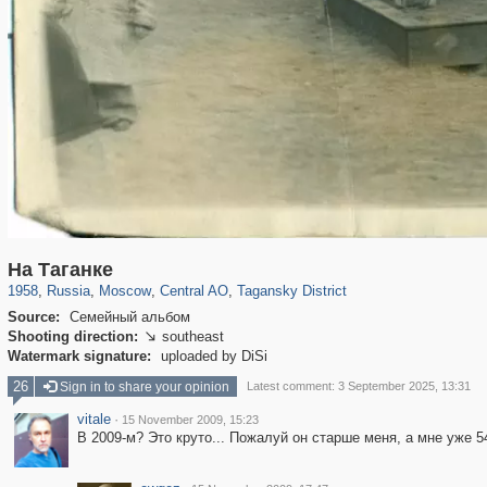
319,780
1,406,335
159,978
8,286
29,243
5,916
10,738
402
На Таганке
1958
,
Russia
,
Moscow
,
Central AO
,
Tagansky District
Source:
Семейный альбом
Shooting direction:
southeast

Watermark signature:
uploaded by DiSi
26
Sign in to share your opinion
Latest comment: 3 September 2025, 13:31
vitale
·
15 November 2009, 15:23
В 2009-м? Это круто... Пожалуй он старше меня, а мне уже 5