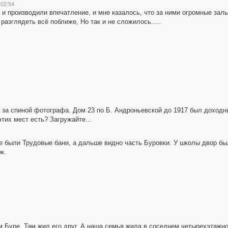
 02:54
 и производили впечатление, и мне казалось, что за ними огромные зал
 разглядеть всё поближе, Но так и не сложилось.....
а за спиной фотографа. Дом 23 по Б. Андроньевской до 1917 был доход
этих мест есть? Загружайте...
е были Трудовые бани, а дальше видно часть Буровки. У школы двор бы
к.
 Буре. Там жил его друг. А наша семья жила в соседнем четырехэтажно