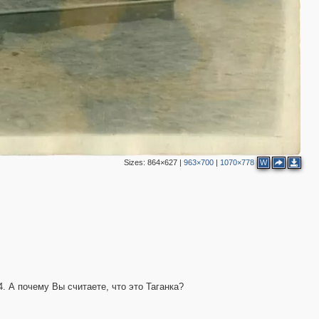
Sizes:
864×627
|
963×700
|
1070×778
W
4. А почему Вы считаете, что это Таганка?