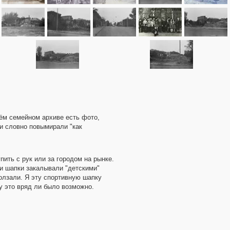
оём семейном архиве есть фото,
ки словно повымирали "как
пить с рук или за городом на рынке.
ти шапки закалывали "детскими"
олзали. Я эту спортивную шапку
у это вряд ли было возможно.