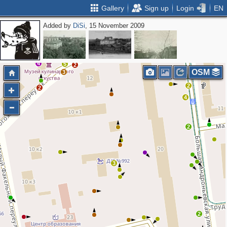
Gallery
Sign up
Login
EN
Added by
DiSi
, 15 November 2009
2
4
5
2
OSM
3
2
2
2
4
2
3
2