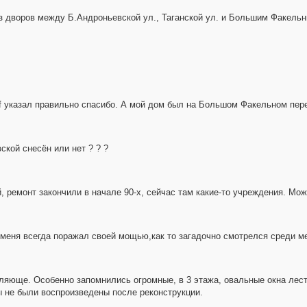
з дворов между Б.Андроньевской ул., Таганской ул. и Большим Факельн
8f указал правильно спасибо. А мой дом был на Большом Факельном пере
ской снесён или нет ? ? ?
й, ремонт закончили в начале 90-х, сейчас там какие-то учреждения. Мо
н меня всегда поражал своей мощью,как то загадочно смотрелся среди м
тляюще. Особенно запомнились огромные, в 3 этажа, овальные окна ле
 не были воспроизведены после реконструкции.