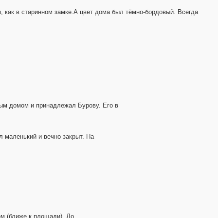
ы, как в старинном замке.А цвет дома был тёмно-бордовый. Всегда
ным домом и принадлежал Бурову. Его в
л маленький и вечно закрыт. На
м (ближе к площади). До