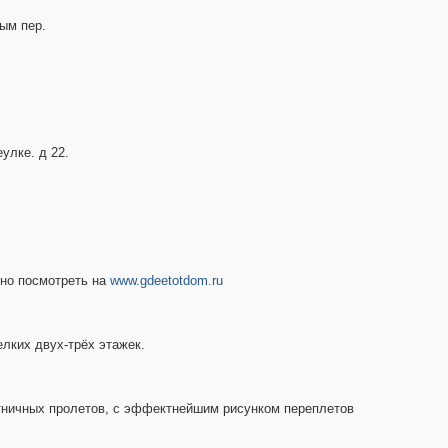
ым пер.
улке. д 22.
жно посмотреть на
www.gdeetotdom.ru
елких двух-трёх этажек.
стничных пролетов, с эффектнейшим рисунком переплетов