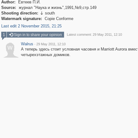
Author:
Евтеев П.И.
Source:
журнал "Наука и жизнь",1991,№9,стр.149
Shooting direction:
south

Watermark signature:
Copie Conforme
Last edit 2 November 2015, 21:25
1
Sign in to share your opinion
Latest comment: 29 May 2011, 12:10
Walrus
·
29 May 2011, 12:10
W
А теперь здесь стоит условная часовня и Marriott Aurora вмес
четырехэтажных домиков.