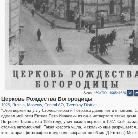
Sizes:
460×700
|
1065×1620
W
319,864
1,406,710
160,011
8,286
29,243
5,916
53,052
2,283
Церковь Рождества Богородицы
1925
,
Russia
,
Moscow
,
Central AO
,
Tverskoy District
"Этой церкви на углу Столешникова и Петровки давно нет и в помине. 
сделал мой отец Евтеев Петр Иванович из окна четвертого этажа дома
Петровке. Было это в 1925 году, уничтожили церковь в 1927. Сейчас зд
стоянка автомобилей. Такая красота ушла, и сколько еще разрушается.
хоть старая фотография в журнале сохранит ее облик. Д.Евтеев(г.Москв