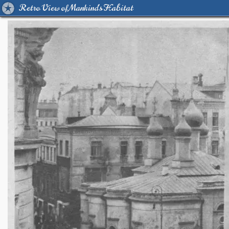
Retro View of Mankind's Habitat