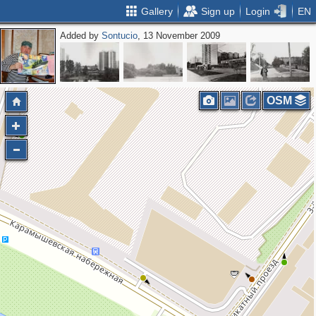
Gallery
Sign up
Login
EN
Added by
Sontucio
, 13 November 2009
OSM