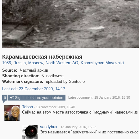
319,780
1,406,258
8,286
8,080
29,243
112
2,367
28
Карамышевская набережная
1986
,
Russia
,
Moscow
,
North-Western AO
,
Khoroshyovo-Mnyovniki
Source:
Частный архив
Shooting direction:
northwest

Watermark signature:
uploaded by Sontucio
Last edit 23 December 2020, 14:17
6
Sign in to share your opinion
Latest comment: 15 January 2016, 15:30
Taboh
·
13 November 2009, 16:40
Сейчас на этом месте автостоянка с "модными" навесами из 
sandybux
·
13 January 2016, 15:22
Это называется "арбузятники" и их постепенно снос