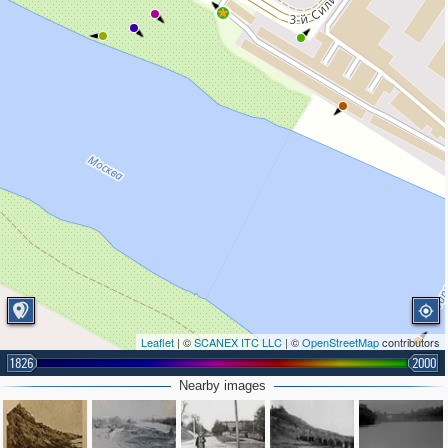
Leaflet
| ©
SCANEX ITC LLC
| ©
OpenStreetMap
contributors
1826
2000
Nearby images
2