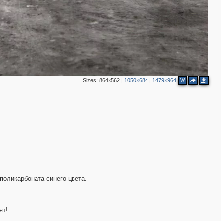
Sizes:
864×562
|
1050×684
|
1479×964
W
поликарбоната синего цвета.
ят!