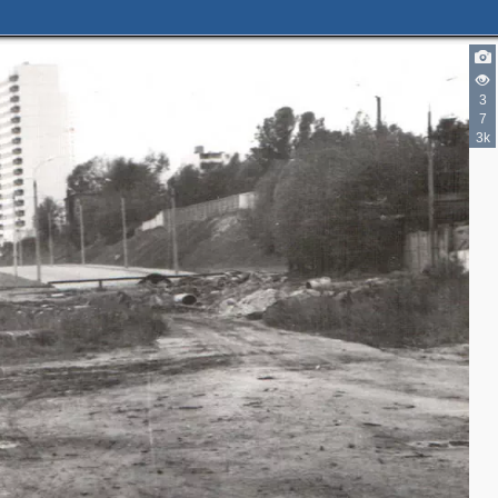
3
7
3k
5