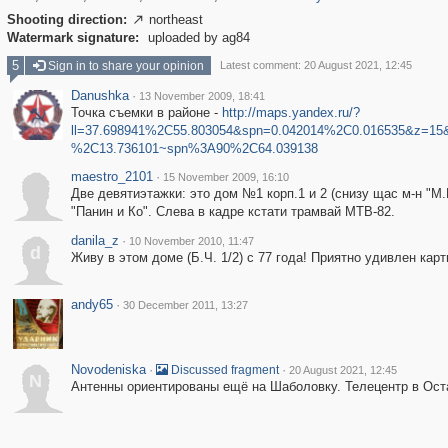
Shooting direction:
northeast

Watermark signature:
uploaded by ag84
5
Sign in to share your opinion
Latest comment: 20 August 2021, 12:45
Danushka
·
13 November 2009, 18:41
Точка съемки в районе -
http://maps.yandex.ru/?
ll=37.698941%2C55.803054&spn=0.042014%2C0.016535&z=15&
%2C13.736101~spn%3A90%2C64.039138
maestro_2101
·
15 November 2009, 16:10
Две девятиэтажки: это дом №1 корп.1 и 2 (снизу щас м-н "М
"Панин и Ко". Слева в кадре кстати трамвай МТВ-82.
danila_z
·
10 November 2010, 11:47
d
Живу в этом доме (Б.Ч. 1/2) с 77 года! Приятно удивлен карт
andy65
·
30 December 2011, 13:27
Novodeniska
·
·
Discussed fragment
20 August 2021, 12:45
N
Антенны ориентированы ещё на Шаболовку. Телецентр в Оста