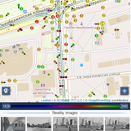
3
2
4
2
4
2
2
2
3
2
4
4
2
3
4
3
2
2
2
5
3
14
2
5
3
2
3
2
2
2
2
2
2
2
2
2
7
2
2
3
2
Leaflet
| ©
SCANEX ITC LLC
| ©
OpenStreetMap
contributors
2
2
1826
2000
2
6
2
2
3
2
Nearby images
2
3