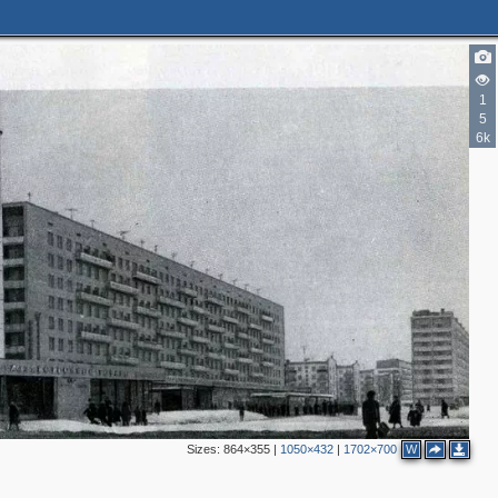
1
5
6k
Sizes:
864×355
|
1050×432
|
1702×700
W