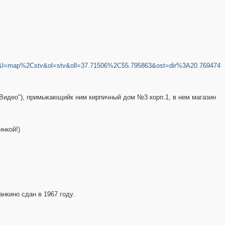
l=map%2Cstv&ol=stv&oll=37.71506%2C55.795863&ost=dir%3A20.769474
2
2
.Видео"), примыкающийк ним кирпичный дом №3 корп.1, в нем магазин
инкой!)
2
3
3
нкино сдан в 1967 году.