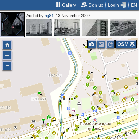
Gallery
Sign up
Login
EN
Added by
ag84
, 13 November 2009
OSM
7
4
2
2
3
3
2
4
2
3
2
3
2
4
7
2
2
3
3
2
4