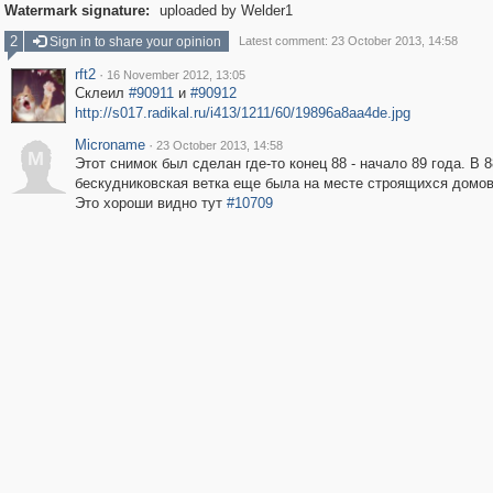
Watermark signature:
uploaded by Welder1
2
Sign in to share your opinion
Latest comment: 23 October 2013, 14:58
rft2
·
16 November 2012, 13:05
Склеил
#90911
и
#90912
http://s017.radikal.ru/i413/1211/60/19896a8aa4de.jpg
Microname
·
23 October 2013, 14:58
M
Этот снимок был сделан где-то конец 88 - начало 89 года. В 8
бескудниковская ветка еще была на месте строящихся домов
Это хороши видно тут
#10709