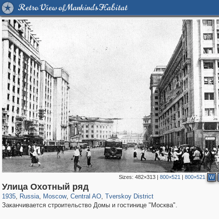
Retro View of Mankind's Habitat
Sizes:
482×313
|
800×521
|
800×521
W
319,861
1,406,849
160,009
8,286
29,243
5,916
53,052
2,283
Улица Охотный ряд
1935
,
Russia
,
Moscow
,
Central AO
,
Tverskoy District
Заканчивается строительство Домы и гостинице "Москва".