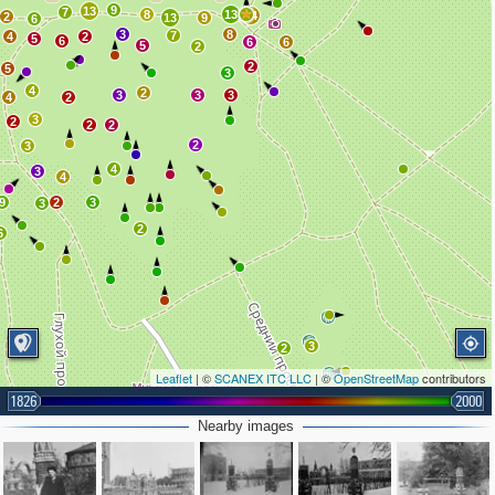
9
13
7
8
13
14
2
13
9
6
3
8
7
4
2
5
6
6
6
5
2
2
5
3
4
2
3
3
3
4
2
3
2
2
2
2
3
4
3
4
9
2
3
3
2
6
3
2
Leaflet
| ©
SCANEX ITC LLC
| ©
OpenStreetMap
contributors
2
1826
2000
Nearby images