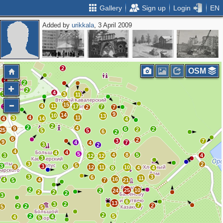
Gallery
Sign up
Login
EN
Added by
urikkala
, 3 April 2009
4
2
OSM
7
7
2
2
2
4
3
3
11
15
3
4
11
3
17
7
2
7
9
14
10
13
4
11
3
4
14
4
2
2
4
9
6
2
2
25
5
5
6
2
6
2
3
7
9
4
7
4
3
2
4
4
4
5
4
8
5
3
4
12
12
3
3
2
5
3
3
9
5
12
11
10
8
4
4
3
3
6
11
16
4
4
5
7
21
2
25
10
2
24
2
2
2
3
6
13
3
2
7
2
2
2
5
5
2
2
5
4
4
5