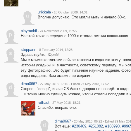
urikkala
·
18 October 2009, 14:31
u
Вполне допускаю. Это могли быть и начало 80-х.
playmobil
·
24 November 2009, 19:55
p
На этой точке в середине 1990-х стояла летняя шашлычная
steppann
·
8 February 2014, 12:28
s
Здравствуйте, Юрий!
Мы с моими коллегами сейчас готовим к изданию книгу, пос
истории усадьбы и, в частности, советскому периоду. Мы х
эту фотографию. Это будет типичное научное издание, фото
рады подарить Вам экземпляр издания.
dima0667
·
·
27 May 2018, 17:46
Edited 27 May 2018, 17:52
d
Скорее - "север", иначе СВ башня дворца не попадёт в кадр,
...и точку можно сдвинуть южнее, чтобы столпы попадали в 
rothast
·
27 May 2018, 18:21
Спасибо, поправлено.
dima0667
·
·
28 May 2018, 06:22
Edited 29 May 201
d
Вот ещё:
#230469
,
#251082
,
#166990
,
#996