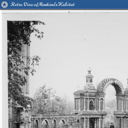
Retro View of Mankind's Habitat