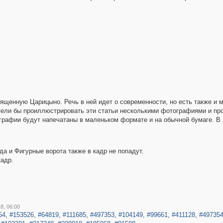
вященную Царицыно. Речь в ней идет о современности, но есть также и
отели бы проиллюстрировать эти статьи несколькими фотографиями и пр
графии будут напечатаны в маленьком формате и на обычной бумаге. В 
 да и Фигурные ворота также в кадр не попадут.
кадр.
8, 06:00
54
,
#153526
,
#64819
,
#111685
,
#497353
,
#104149
,
#99661
,
#411128
,
#49735