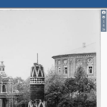
2
1
6
2
3k
4
2
3
8
4
16
18
3
30
22
18
7
7
6
5
3
8
8
2
4
7
8
5
11