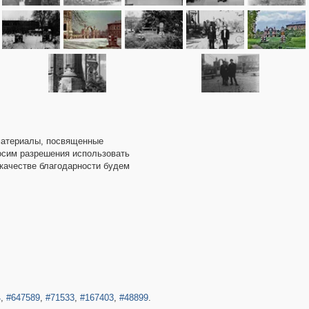
 материалы, посвященные
осим разрешения использовать
качестве благодарности будем
4
,
#647589
,
#71533
,
#167403
,
#48899
.