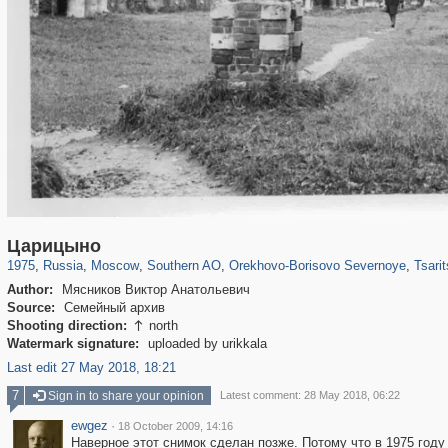
319,864
1,406,756
8,286
21,648
29,243
390
3,004
75
Царицыно
1975
,
Russia
,
Moscow
,
Southern AO
,
Orekhovo-Borisovo Severnoye
,
Tsari
Author:
Мясников Виктор Анатольевич
Source:
Семейный архив
Shooting direction:
north

Watermark signature:
uploaded by urikkala
Last edit 27 May 2018, 18:21
7
Sign in to share your opinion
Latest comment: 28 May 2018, 06:22
ewgez
·
18 October 2009, 14:16
Наверное этот снимок сделан позже. Потому что в 1975 год