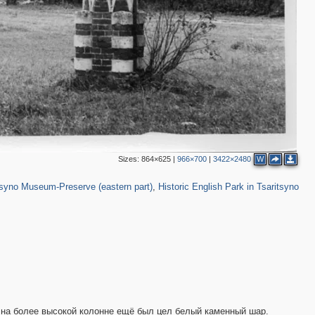
13
23
8
10
8
11
3
3
2
2
14
3
14
19
15
33
7
Sizes:
864×625
|
966×700
|
3422×2480
W
2,276
60
1,049
35
tsyno Museum-Preserve (eastern part)
,
Historic English Park in Tsaritsyno
у на более высокой колонне ещё был цел белый каменный шар.