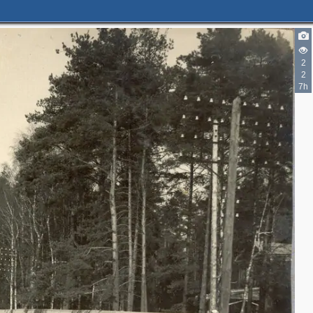
2
3
2
7h
3