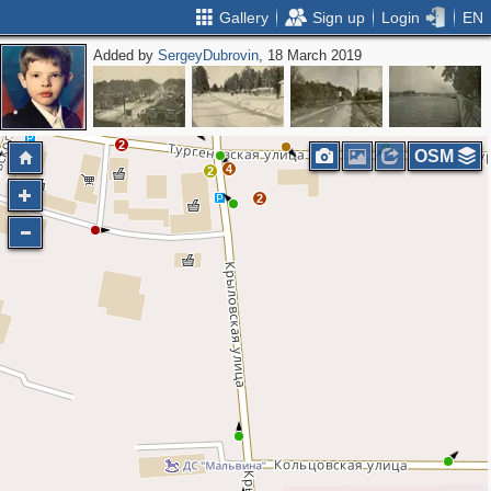
Gallery
Sign up
Login
EN
Added by
SergeyDubrovin
, 18 March 2019
2
OSM
4
2
2