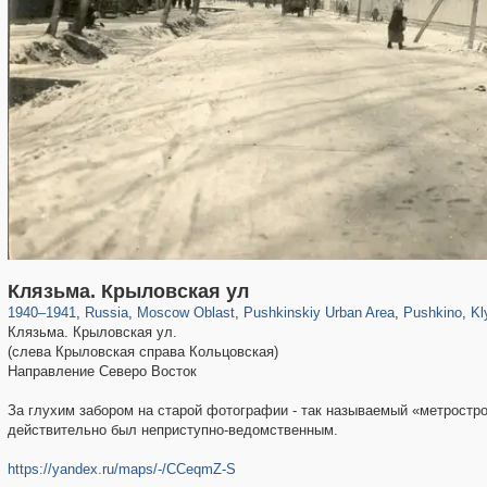
96,538
1,407,212
1,691
29,248
2,545
58
1,151
24
2
Клязьма. Крыловская ул
1940
–
1941
,
Russia
,
Moscow Oblast
,
Pushkinskiy Urban Area
,
Pushkino
,
Kl
Клязьма. Крыловская ул.
(слева Крыловская справа Кольцовская)
Направление Северо Восток
За глухим забором на старой фотографии - так называемый «метрострое
действительно был неприступно-ведомственным.
https://yandex.ru/maps/-/CCeqmZ-S