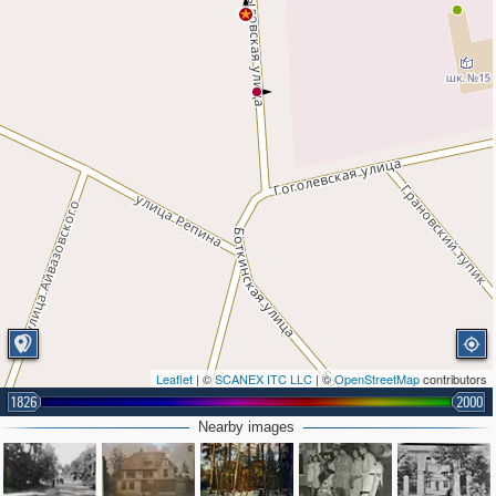
Leaflet
| ©
SCANEX ITC LLC
| ©
OpenStreetMap
contributors
1826
2000
Nearby images