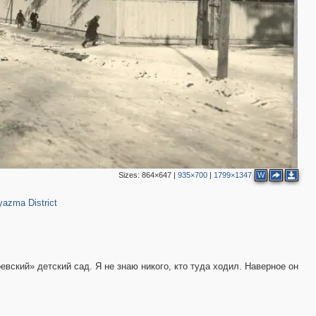
Sizes:
864×647
|
935×700
|
1799×1347
W
34
7
yazma District
вский» детский сад. Я не знаю никого, кто туда ходил. Наверное он