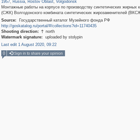
1957
,
Russia
,
Rostov Oblast
,
Volgodonsk
Монтажные работы на корпусе по производству синтетических жирных 
(СЖК) Волгодонского комбината синтетических жирозаменителей (ВКСЖ
Source:
Государственный каталог Музейного фонда РФ
http://goskatalog.ru/portal/#/collections?id=11740435
Shooting direction:
north

Watermark signature:
uploaded by stolypin
Last edit 1 August 2020, 09:22
0
Sign in to share your opinion